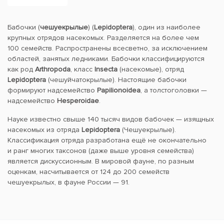
Бабочки (
чешуекрылые
) (
Lepidoptera
), один из наиболее
крупных отрядов насекомых. Разделяется на более чем
100 семейств. Распространены всесветно, за исключением
областей, занятых ледниками. Бабочки классифицируются
как род
Arthropoda
, класс
Insecta
(насекомые), отряд
Lepidoptera
(чешуйчатокрылые). Настоящие бабочки
формируют надсемейство
Papilionoidea
, а толстоголовки —
надсемейство
Hesperoidae
.
Науке известно свыше 140 тысяч видов бабочек — изящных
насекомых из отряда
Lepidoptera
(Чешуекрылые).
Классификация отряда разработана ещё не окончательно
и ранг многих таксонов (даже выше уровня семейства)
является дискуссионным. В мировой фауне, по разным
оценкам, насчитывается от 124 до 200 семейств
чешуекрылых, в фауне России — 91.