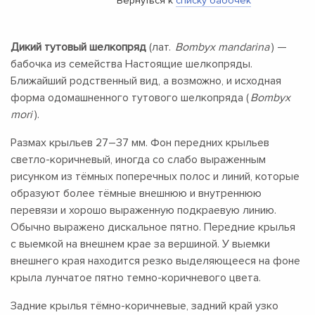
Вернуться к
списку бабочек
Дикий тутовый шелкопряд
(лат.
Bombyx mandarina
) —
бабочка из семейства Настоящие шелкопряды.
Ближайший родственный вид, а возможно, и исходная
форма одомашненного тутового шелкопряда (
Bombyx
mori
).
Размах крыльев
27–37 мм.
Фон передних крыльев
светло-коричневый, иногда со слабо выраженным
рисунком из тёмных поперечных полос и линий, которые
образуют более тёмные внешнюю и внутреннюю
перевязи и хорошо выраженную подкраевую линию.
Обычно выражено дискальное пятно. Передние крылья
с выемкой на внешнем крае за вершиной. У выемки
внешнего края находится резко выделяющееся на фоне
крыла лунчатое пятно темно-коричневого цвета.
Задние крылья тёмно-коричневые, задний край узко