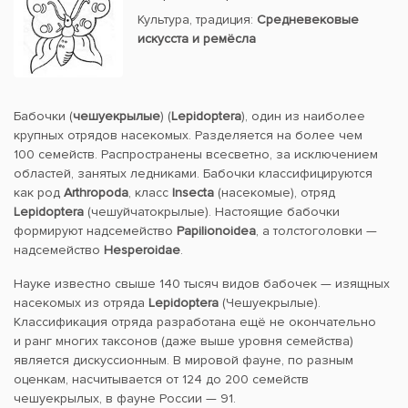
Культура, традиция:
Средневековые
искусста и ремёсла
Бабочки (
чешуекрылые
) (
Lepidoptera
), один из наиболее
крупных отрядов насекомых. Разделяется на более чем
100 семейств. Распространены всесветно, за исключением
областей, занятых ледниками. Бабочки классифицируются
как род
Arthropoda
, класс
Insecta
(насекомые), отряд
Lepidoptera
(чешуйчатокрылые). Настоящие бабочки
формируют надсемейство
Papilionoidea
, а толстоголовки —
надсемейство
Hesperoidae
.
Науке известно свыше 140 тысяч видов бабочек — изящных
насекомых из отряда
Lepidoptera
(Чешуекрылые).
Классификация отряда разработана ещё не окончательно
и ранг многих таксонов (даже выше уровня семейства)
является дискуссионным. В мировой фауне, по разным
оценкам, насчитывается от 124 до 200 семейств
чешуекрылых, в фауне России — 91.