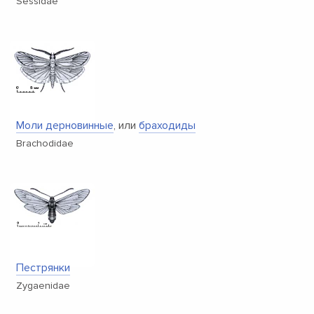
Sessidae
Моли дерновинные
, или
браходиды
Brachodidae
Пестрянки
Zygaenidae