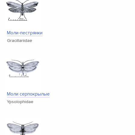
Моли-пестрянки
Gracillariidae
Моли серпокрылые
Ypsolophidae