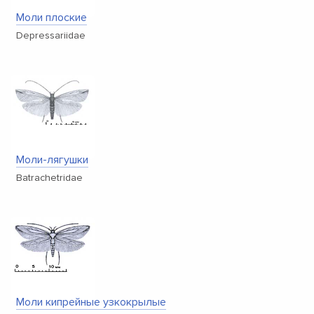
Моли плоские
Depressariidae
Моли-лягушки
Batrachetridae
Моли кипрейные узкокрылые