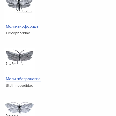
Моли-экофориды
Oecophoridae
Моли пёстроногие
Stathmopodidae