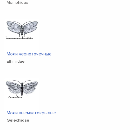
Momphidae
Моли черноточечные
Ethmiidae
Моли выемчатокрылые
Gelechiidae