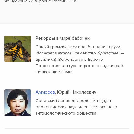
чешуекрылых, в фауне России — 91.
Рекорды в мире бабочек
Самый громкий писк издаёт взятая в руки
Acherontia atropos
(семейство
Sphingidae
—
Бражники). Встречается в Европе.
Потревоженная гусеница этого вида издаёт
щёлкающие звуки.
Аммосов
, Юрий Николаевич
Советский лепидоптеролог, кандидат
биологических наук, член Всесоюзного
энтомологического общества