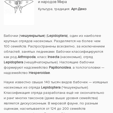
и народов Мира
Культура, традиция:
Арт-Деко
Бабочки (
чешуекрылые
) (
Lepidoptera
), один из наиболее
крупных отрядов насекомых. Разделяется на более чем
100 семейств. Распространены всесветно, за исключением
областей, занятых ледниками. Бабочки классифицируются
как род
Arthropoda
, класс
Insecta
(насекомые), отряд
Lepidoptera
(чешуйчатокрылые). Настоящие бабочки
формируют надсемейство
Papilionoidea
, а толстоголовки —
надсемейство
Hesperoidae
.
Науке известно свыше 140 тысяч видов бабочек — изящных
насекомых из отряда
Lepidoptera
(Чешуекрылые).
Классификация отряда разработана ещё не окончательно
и ранг многих таксонов (даже выше уровня семейства)
является дискуссионным. В мировой фауне, по разным
оценкам, насчитывается от 124 до 200 семейств