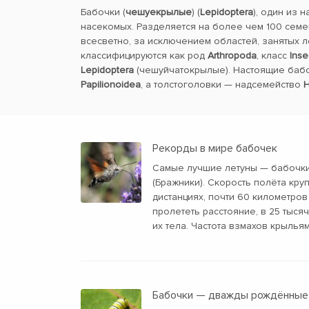
Бабочки (
чешуекрылые
) (
Lepidoptera
), один из 
насекомых. Разделяется на более чем 100 семе
всесветно, за исключением областей, занятых 
классифицируются как род
Arthropoda
, класс
Inse
Lepidoptera
(чешуйчатокрылые). Настоящие баб
Papilionoidea
, а толстоголовки — надсемейство
H
Рекорды в мире бабочек
Самые лучшие летуны — бабочки
(Бражники). Скорость полёта кру
дистанциях, почти 60 километров
пролететь расстояние, в 25 тыс
их тела. Частота взмахов крыльям
Бабочки — дважды рождённые