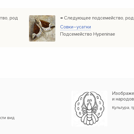
тво, род
→ Следующее подсемейство, род
Совки–усатки
Подсемейство Hypeninae
Изображен
и народо
Культура, 
сти вид