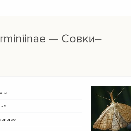
miniinae — Совки–
оты
ные
тоногие