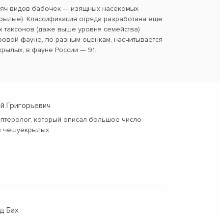
сяч видов бабочек — изящных насекомых
ылые). Классификация отряда разработана ещё
х таксонов (даже выше уровня семейства)
ровой фауне, по разным оценкам, насчитывается
крылых, в фауне России — 91.
ай Григорьевич
оптеролог, который описал большое число
в чешуекрылых
д Бах