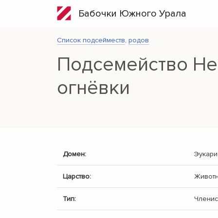
Бабочки Южного Урала
Список подсейместв
,
родов
Подсемейство Her
огнёвки
Домен:
Эукари
Царство:
Живот
Тип:
Членис