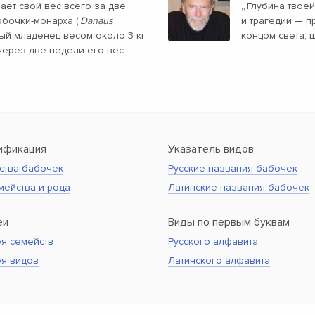
ает свой вес всего за две
„
Глубина твое
бочки-монарха (
Danaus
и трагедии — п
ый младенец весом около 3 кг
концом света, 
 через две недели его вес
ификация
Указатель видов
ства бабочек
Русские названия бабочек
мейства и рода
Латинские названия бабочек
еи
Виды по первым буквам
я семейств
Русского алфавита
ея видов
Латинского алфавита