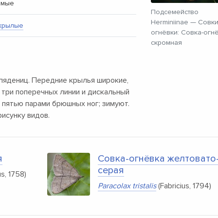
омые
Подсемейство
Herminiinae — Совк
крылые
огнёвки: Совка-огн
скромная
пядениц. Передние крылья широкие,
 три поперечных линии и дискальный
 пятью парами брюшных ног; зимуют.
исунку видов.
я
Совка-огнёвка желтовато
серая
s, 1758)
Paracolax tristalis
(Fabricius, 1794)