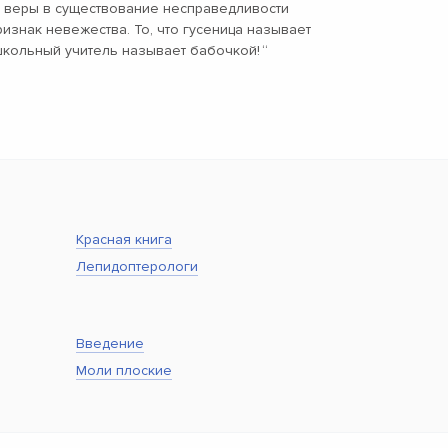
й веры в существование несправедливости
ризнак невежества. То, что гусеница называет
школьный учитель называет бабочкой!
“
Красная книга
Лепидоптерологи
Введение
Моли плоские