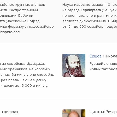
наиболее крупных отрядов
Науке известно свыше 140 ты
йств. Распространены
из отряда
Lepidoptera
(Чешуекр
ледниками. Бабочки
не окончательно и ранг многи
cta
(насекомые), отряд
является дискуссионным. В ми
очки формируют надсемейство
от 124 до 200 семейств чешуе
esperoidae
.
Ершов
, Никол
 из семейства
Sphingidae
Русский лепид
пных бражников, на коротких
новых таксоно
 в час. За минуту они способны
яч раз превышающее длину
и достигает 5 000 в минуту.
 в цифрах
Цитаты: Ричар