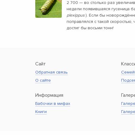
2 700 — во столько раз увеличив
недели появившаяся гусеница ба
plexippus
). Если бы новорождённ
поправлялся с такой скоростью,
достиг бы восьми тонн!
Сайт
Класс
Обратная связь
Семей
О сайте
Подсе
Информация
Галер
Бабочки в мифах
Галере
Книги
Галер