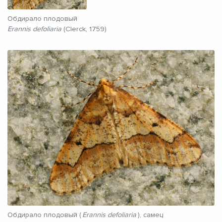
Обдирало плодовый
Erannis defoliaria
(Clerck, 1759)
Обдирало плодовый (
Erannis defoliaria
), самец