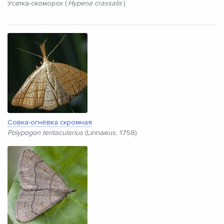
Усатка-скоморох (
Hypena crassalis
)
Совка-огнёвка скромная
Polypogon tentacularius
(Linnaeus, 1758)