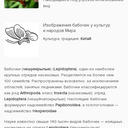
вид
Изображения бабочек у культур
и народов Мира
Культура, традиция:
Китай
Бабочки (
чешуекрылые
) (
Lepidoptera
), один из наиболее
крупных отрядов насекомых. Разделяется на более чем
100 семейств. Распространены всесветно, за исключением
областей, занятых ледниками. Бабочки классифицируются
как род
Arthropoda
, класс
Insecta
(насекомые), отряд
Lepidoptera
(чешуйчатокрылые). Настоящие бабочки
формируют надсемейство
Papilionoidea
, а толстоголовки —
надсемейство
Hesperoidae
.
Науке известно свыше 140 тысяч видов бабочек — изящных
насекомых из отряда
Lepidoptera
(Чешуекрылые).