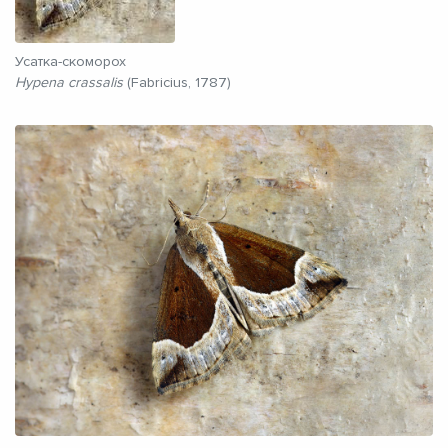
Усатка-скоморох
Hypena crassalis
(Fabricius, 1787)