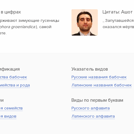
 в цифрах
Цитаты: Ашот
держивают зимующие гусеницы
„
Запутавшейся 
hora groenlandica
), самой
оказался мёрт
те.
ификация
Указатель видов
ства бабочек
Русские названия бабочек
мейства и рода
Латинские названия бабочек
еи
Виды по первым буквам
я семейств
Русского алфавита
ея видов
Латинского алфавита