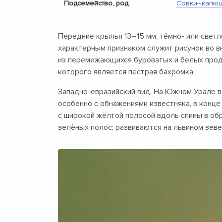
Подсемейство, род:
Совки–капю
Передние крылья
13–15 мм,
тёмно- или светл
характерным признаком служит рисунок во в
из перемежающихся буроватых и белых про
которого является пёстрая бахромка.
Западно-евразийский вид. На Южном Урале вс
особенно с обнажениями известняка, в конце
с широкой жёлтой полосой вдоль спины в об
зелёных полос; развиваются на львином зеве,