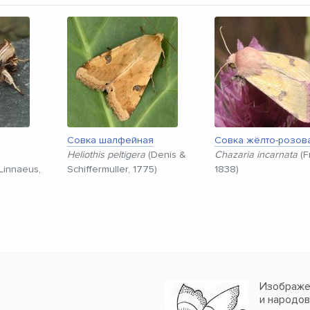
Совка шалфейная
Совка жёлто-розов
Heliothis peltigera
(Denis &
Chazaria incarnata
(F
Linnaeus,
Schiffermuller, 1775)
1838)
Изображен
и народо