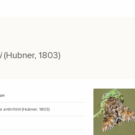
i
(Hubner, 1803)
ая
antirrhinii
(Hubner, 1803)