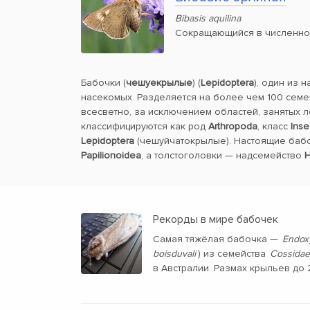
Bibasis aquilina
Сокращающийся в численно
Бабочки (
чешуекрылые
) (
Lepidoptera
), один из 
насекомых. Разделяется на более чем 100 семе
всесветно, за исключением областей, занятых 
классифицируются как род
Arthropoda
, класс
Inse
Lepidoptera
(чешуйчатокрылые). Настоящие баб
Papilionoidea
, а толстоголовки — надсемейство
H
Рекорды в мире бабочек
Самая тяжёлая бабочка —
Endoxy
boisduvali
) из семейства
Cossidae
в Австралии. Размах крыльев до 2