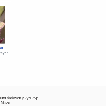
ая
reyer,
ия бабочек у культур
в Мира