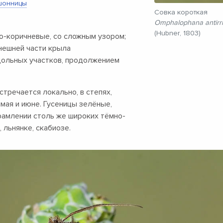
шонницы
Совка короткая
Omphalophana antirrh
(Hubner, 1803)
о-коричневые, со сложным узором;
нешней части крыла
дольных участков, продолжением
тречается локально, в степях,
 мая и июне. Гусеницы зелёные,
рамлении столь же широких тёмно-
 льнянке, скабиозе.