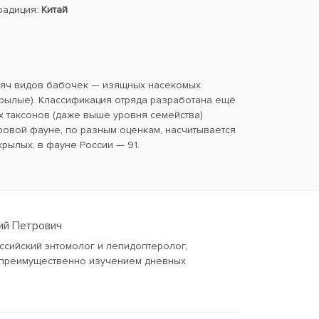
традиция:
Китай
сяч видов бабочек — изящных насекомых
ылые). Классификация отряда разработана ещё
х таксонов (даже выше уровня семейства)
ровой фауне, по разным оценкам, насчитывается
крылых, в фауне России — 91.
ий Петрович
ссийский энтомолог и лепидоптеролог,
преимущественно изучением дневных