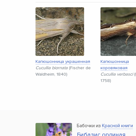
Капюшонница украшенная
Капюшонница
Cucullia biornata
(Fischer de
коровяковая
Waldheim, 1840)
Cucullia verbasci
(
1758)
Бабочки из
Красной книги
Бибазис орлиная