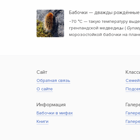
Бабочки — дважды рождённые
−70 °C — такую температуру вы
гренландской медведицы (
Gynaep
морозостойкой бабочки на плане
Сайт
Класс
Обратная связь
Семей
О сайте
Подсе
Информация
Галер
Бабочки в мифах
Галере
Книги
Галер