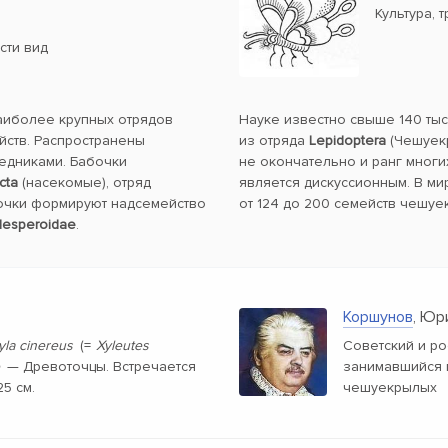
Культура, 
сти вид
наиболее крупных отрядов
Науке известно свыше 140 ты
йств. Распространены
из отряда
Lepidoptera
(Чешуекр
ледниками. Бабочки
не окончательно и ранг многи
cta
(насекомые), отряд
является дискуссионным. В ми
очки формируют надсемейство
от 124 до 200 семейств чешуе
esperoidae
.
Коршунов
, Юр
la cinereus
(=
Xyleutes
Советский и ро
— Древоточцы. Встречается
занимавшийся 
5 см.
чешуекрылых