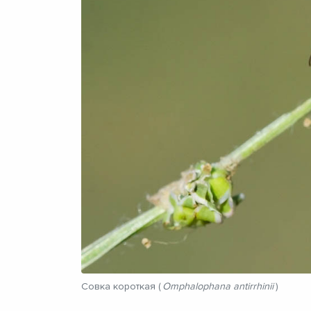
Совка короткая (
Omphalophana antirrhinii
)