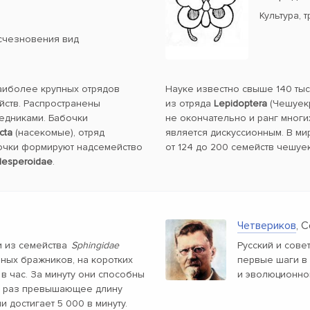
Культура, 
счезновения вид
наиболее крупных отрядов
Науке известно свыше 140 ты
йств. Распространены
из отряда
Lepidoptera
(Чешуекр
ледниками. Бабочки
не окончательно и ранг многи
cta
(насекомые), отряд
является дискуссионным. В ми
очки формируют надсемейство
от 124 до 200 семейств чешуе
esperoidae
.
Четвериков
, 
 из семейства
Sphingidae
Русский и сове
пных бражников, на коротких
первые шаги в
 в час. За минуту они способны
и эволюционно
яч раз превышающее длину
и достигает 5 000 в минуту.