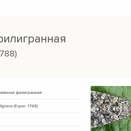
филигранная
1788)
емянная филигранная
ligrana
(Esper, 1788)