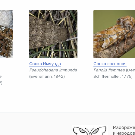
Совка Иммунда
Совка сосновая
Pseudohadena immunda
Panolis flammea
(Den
a
(Eversmann, 1842)
Schiffermuller, 1775)
2)
Изображен
и народо