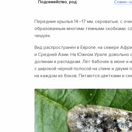
Подсемейство, род:
Совки–х
Передние крылья
14–17 мм,
сероватые, с оче
образованным многими тёмными скобками, 
чешуек.
Вид распространён в Европе, на севере Афри
и Средней Азии. На Южном Урале довольно 
долинам и распадкам. Лёт бабочек в июне и 
с широкой чёрной полосой на спине и двумя
на каждом из боков. Питаются цветками и се