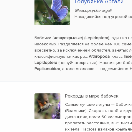
Голубянка Аргали
Glaucopsyche argali
Находящийся под угрозой и
Бабочки (
чешуекрылые
) (
Lepidoptera
), один из 
насекомых. Разделяется на более чем 100 семе
всесветно, за исключением областей, занятых 
классифицируются как род
Arthropoda
, класс
Inse
Lepidoptera
(чешуйчатокрылые). Настоящие баб
Papilionoidea
, а толстоголовки — надсемейство
H
Рекорды в мире бабочек
Самые лучшие летуны — бабочки
(Бражники). Скорость полёта кру
дистанциях, почти 60 километров
пролететь расстояние, в 25 тыс
их тела. Частота взмахов крыльям