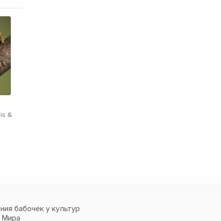
is &
ия бабочек у культур
в Мира