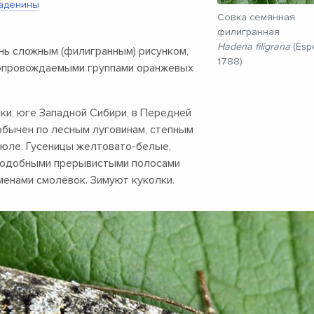
аденины
Совка семянная
филигранная
Hadena filigrana
(Espe
нь сложным (филигранным) рисунком,
1788)
сопровождаемыми группами оранжевых
ки, юге Западной Сибири, в Передней
обычен по лесным луговинам, степным
июле. Гусеницы желтовато-белые,
 подобными прерывистыми полосами
менами смолёвок. Зимуют куколки.