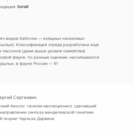
традиция:
Китай
сяч видов бабочек — изящных насекомых
ылые). Классификация отряда разработана ещё
х таксонов (даже выше уровня семейства)
ровой фауне, по разным оценкам, насчитывается
крылых, в фауне России — 91.
Сергей Сергеевич
тский биолог, генетик-эволюционист, сделавший
 направлении синтеза менделевской генетики
й теории Чарльза Дарвина