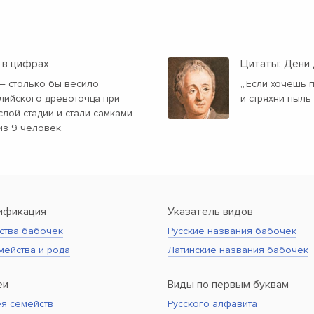
 в цифрах
Цитаты: Дени
 — столько бы весило
„
Если хочешь п
лийского древоточца при
и стряхни пыль
слой стадии и стали самками.
из 9 человек.
ификация
Указатель видов
ства бабочек
Русские названия бабочек
мейства и рода
Латинские названия бабочек
еи
Виды по первым буквам
я семейств
Русского алфавита