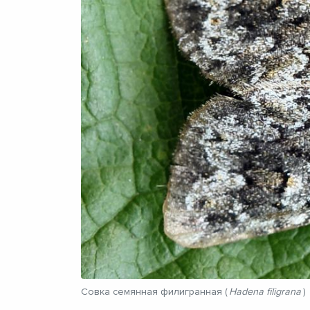
Совка семянная филигранная (
Hadena filigrana
)