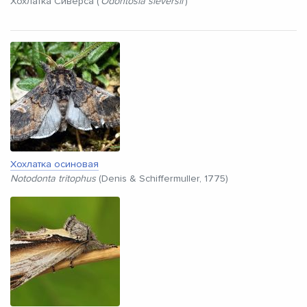
Хохлатка Сиверса (
Odontosia sieversii
)
Хохлатка осиновая
Notodonta tritophus
(Denis & Schiffermuller, 1775)