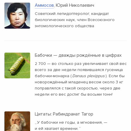
Аммосов
, Юрий Николаевич
Советский лепидоптеролог, кандидат
биологических наук, член Всесоюзного
энтомологического общества
Бабочки — дважды рождённые в цифрах
2 700 — во столько раз увеличивает свой вес
всего за две недели появившаяся гусеница
бабочки-монарха (
Danaus plexippus
). Если бы
новорождённый младенец весом около 3 кг
поправлялся с такой скоростью, через две
недели его вес достиг бы восьми тонн!
Цитаты: Рабиндранат Тагор
„
У бабочки не годы, а мгновения, —
и ей хватает времени.
“