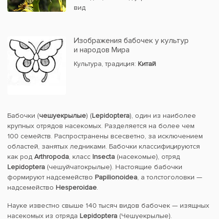
вид
Изображения бабочек у культур
и народов Мира
Культура, традиция:
Китай
Бабочки (
чешуекрылые
) (
Lepidoptera
), один из наиболее
крупных отрядов насекомых. Разделяется на более чем
100 семейств. Распространены всесветно, за исключением
областей, занятых ледниками. Бабочки классифицируются
как род
Arthropoda
, класс
Insecta
(насекомые), отряд
Lepidoptera
(чешуйчатокрылые). Настоящие бабочки
формируют надсемейство
Papilionoidea
, а толстоголовки —
надсемейство
Hesperoidae
.
Науке известно свыше 140 тысяч видов бабочек — изящных
насекомых из отряда
Lepidoptera
(Чешуекрылые).