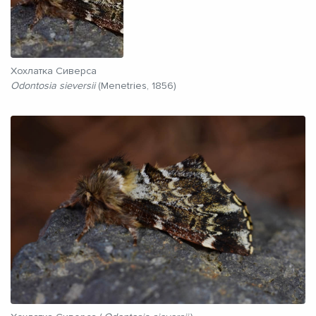
Хохлатка Сиверса
Odontosia sieversii
(Menetries, 1856)