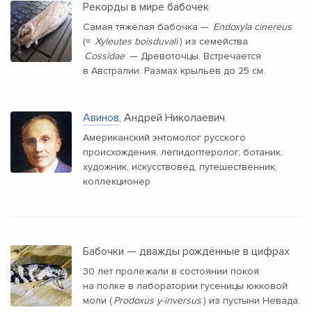
Рекорды в мире бабочек
Самая тяжёлая бабочка —
Endoxyla cinereus
(=
Xyleutes boisduvali
) из семейства
Cossidae
— Древоточцы. Встречается
в Австралии. Размах крыльев до 25 см.
Авинов
, Андрей Николаевич
Американский энтомолог русского
происхождения, лепидоптеролог, ботаник,
художник, искусствовед, путешественник,
коллекционер
Бабочки — дважды рождённые в цифрах
30 лет пролежали в состоянии покоя
на полке в лаборатории гусеницы юкковой
моли (
Prodoxus y-inversus
) из пустыни Невада.