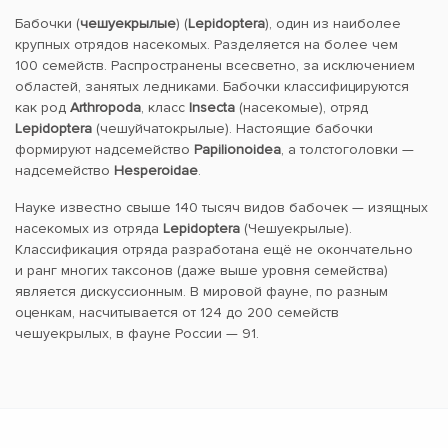
Бабочки (
чешуекрылые
) (
Lepidoptera
), один из наиболее
крупных отрядов насекомых. Разделяется на более чем
100 семейств. Распространены всесветно, за исключением
областей, занятых ледниками. Бабочки классифицируются
как род
Arthropoda
, класс
Insecta
(насекомые), отряд
Lepidoptera
(чешуйчатокрылые). Настоящие бабочки
формируют надсемейство
Papilionoidea
, а толстоголовки —
надсемейство
Hesperoidae
.
Науке известно свыше 140 тысяч видов бабочек — изящных
насекомых из отряда
Lepidoptera
(Чешуекрылые).
Классификация отряда разработана ещё не окончательно
и ранг многих таксонов (даже выше уровня семейства)
является дискуссионным. В мировой фауне, по разным
оценкам, насчитывается от 124 до 200 семейств
чешуекрылых, в фауне России — 91.