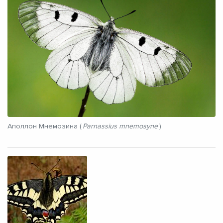
Аполлон Мнемозина (
Parnassius mnemosyne
)