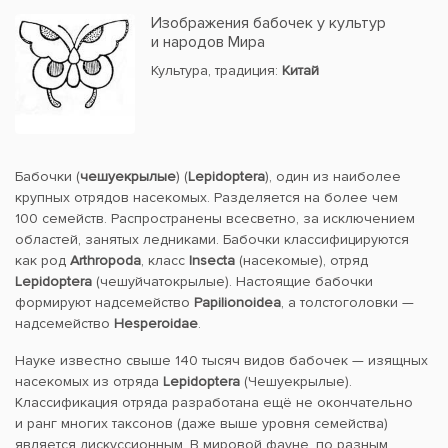
Изображения бабочек у культур
и народов Мира
Культура, традиция:
Китай
Бабочки (
чешуекрылые
) (
Lepidoptera
), один из наиболее
крупных отрядов насекомых. Разделяется на более чем
100 семейств. Распространены всесветно, за исключением
областей, занятых ледниками. Бабочки классифицируются
как род
Arthropoda
, класс
Insecta
(насекомые), отряд
Lepidoptera
(чешуйчатокрылые). Настоящие бабочки
формируют надсемейство
Papilionoidea
, а толстоголовки —
надсемейство
Hesperoidae
.
Науке известно свыше 140 тысяч видов бабочек — изящных
насекомых из отряда
Lepidoptera
(Чешуекрылые).
Классификация отряда разработана ещё не окончательно
и ранг многих таксонов (даже выше уровня семейства)
является дискуссионным. В мировой фауне, по разным