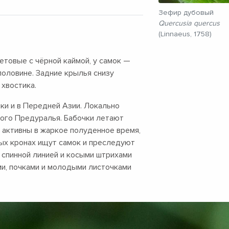
Зефир дубовый
Quercusia quercus
(Linnaeus, 1758)
товые с чёрной каймой, у самок —
оловине. Задние крылья снизу
 хвостика.
ки и в Передней Азии. Локально
ого Предуралья. Бабочки летают
 активны в жаркое полуденное время,
ых кронах ищут самок и преследуют
 спинной линией и косыми штрихами
ми, почками и молодыми листочками