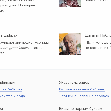
ки). Размах крыльев
новых таксоно
 Приамурье, Приморье,
ах.
 в цифрах
Цитаты: Пабл
держивают зимующие гусеницы
„
Если хочешь с
hora groenlandica
), самой
не касайся их.
“
те.
ификация
Указатель видов
ства бабочек
Русские названия бабочек
мейства и рода
Латинские названия бабочек
еи
Виды по первым буквам