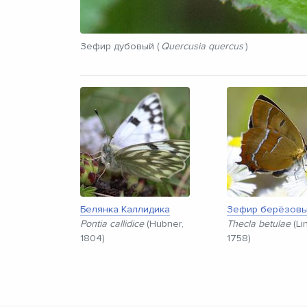
Зефир дубовый (
Quercusia quercus
)
Белянка Каллидика
Зефир берёзов
Pontia callidice
(Hubner,
Thecla betulae
(Li
1804)
1758)