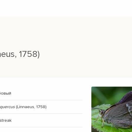
aeus, 1758)
бовый
 quercus
(Linnaeus, 1758)
rstreak