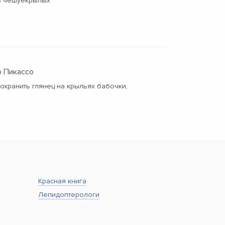
в чешуекрылых
о Пикассо
охранить глянец на крыльях бабочки,
Красная книга
Лепидоптерологи