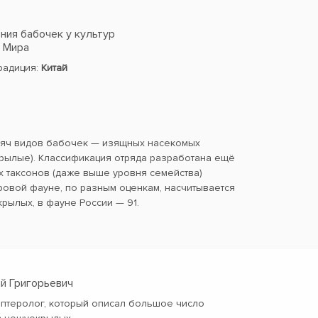
ия бабочек у культур
в Мира
традиция:
Китай
сяч видов бабочек — изящных насекомых
ылые). Классификация отряда разработана ещё
х таксонов (даже выше уровня семейства)
ровой фауне, по разным оценкам, насчитывается
крылых, в фауне России — 91.
ай Григорьевич
оптеролог, который описал большое число