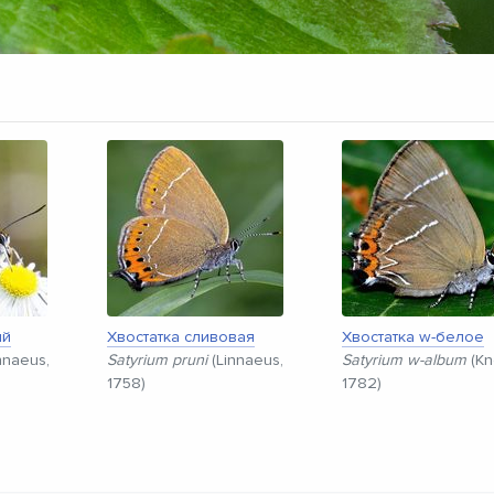
ый
Хвостатка сливовая
Хвостатка w-белое
nnaeus,
Satyrium pruni
(Linnaeus,
Satyrium w-album
(Kn
1758)
1782)