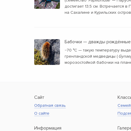
(семейство
Papilionidae
— Парусни
достигает 13,5 см. Встречается в
на Сахалине и Курильских остров
Бабочки — дважды рождённые
−70 °C — такую температуру вы
гренландской медведицы (
Gynaep
морозостойкой бабочки на плане
Сайт
Класс
Обратная связь
Семей
О сайте
Подсе
Информация
Галер