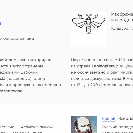
Изображен
и народо
а
Культура, 
счезновения вид
наиболее крупных отрядов
Науке известно свыше 140 ты
йств. Распространены
из отряда
Lepidoptera
(Чешуекр
ледниками. Бабочки
не окончательно и ранг многи
cta
(насекомые), отряд
является дискуссионным. В ми
очки формируют надсемейство
от 124 до 200 семейств чешуе
esperoidae
.
Ершов
, Никол
 России —
Achillides maackii
Русский лепид