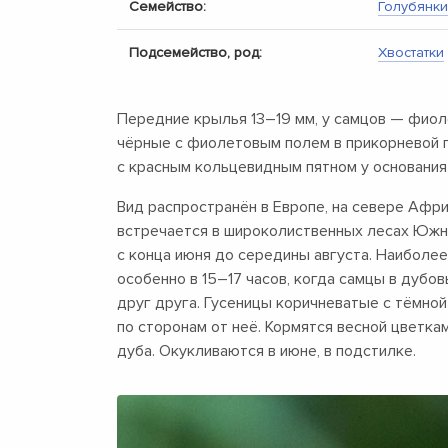
Семейство:
Голубянки
Подсемейство, род:
Хвостатки
Передние крылья
13–19 мм,
у самцов — фиоле
чёрные с фиолетовым полем в прикорневой п
с красным кольцевидным пятном у основания
Вид распространён в Европе, на севере Афри
встречается в широколиственных лесах Южн
с конца июня до середины августа. Наиболее
особенно в
15–17 часов,
когда самцы в дубов
друг друга. Гусеницы коричневатые с тёмной
по сторонам от неё. Кормятся весной цветка
дуба. Окукливаются в июне, в подстилке.