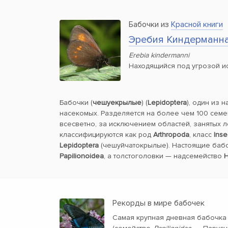
Бабочки из
Красной книги
Эребия Киндерманн
Erebia kindermanni
Находящийся под угрозой и
Бабочки (
чешуекрылые
) (
Lepidoptera
), один из 
насекомых. Разделяется на более чем 100 семе
всесветно, за исключением областей, занятых 
классифицируются как род
Arthropoda
, класс
Inse
Lepidoptera
(чешуйчатокрылые). Настоящие баб
Papilionoidea
, а толстоголовки — надсемейство
H
Рекорды в мире бабочек
Самая крупная дневная бабочка