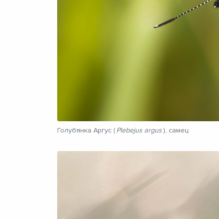
Голубянка Аргус (
Plebejus argus
), самец