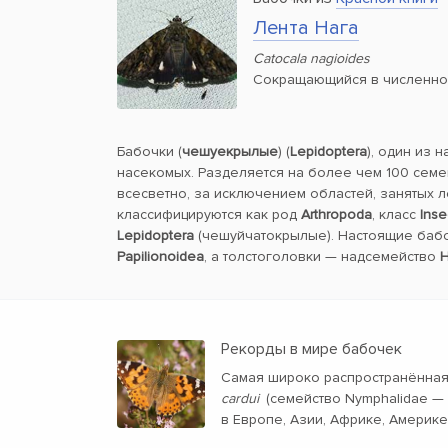
Лента Нага
Catocala nagioides
Сокращающийся в численно
Бабочки (
чешуекрылые
) (
Lepidoptera
), один из 
насекомых. Разделяется на более чем 100 семе
всесветно, за исключением областей, занятых 
классифицируются как род
Arthropoda
, класс
Inse
Lepidoptera
(чешуйчатокрылые). Настоящие баб
Papilionoidea
, а толстоголовки — надсемейство
H
Рекорды в мире бабочек
Самая широко распространённа
cardui
(семейство Nymphalidae —
в Европе, Азии, Африке, Америке