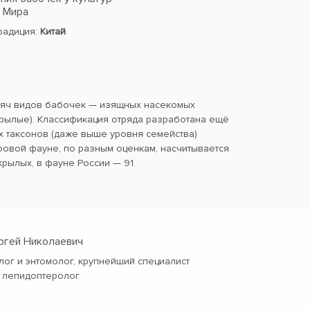
в Мира
традиция:
Китай
сяч видов бабочек — изящных насекомых
ылые). Классификация отряда разработана ещё
х таксонов (даже выше уровня семейства)
ровой фауне, по разным оценкам, насчитывается
крылых, в фауне России — 91.
ергей Николаевич
лог и энтомолог, крупнейший специалист
 лепидоптеролог