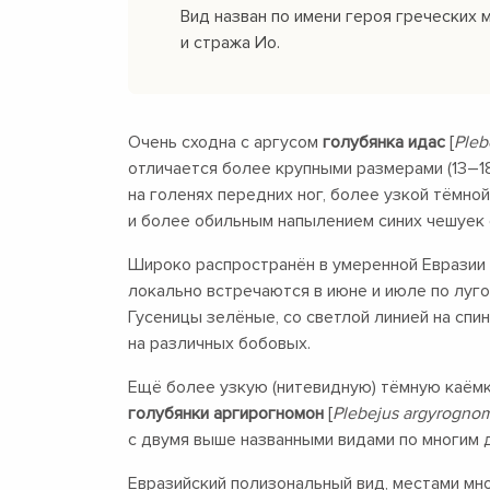
Вид назван по имени героя греческих
и стража Ио.
Очень сходна с аргусом
голубянка идас
[
Pleb
отличается более крупными размерами
(13–1
на голенях передних ног, более узкой тёмно
и более обильным напылением синих чешуек 
Широко распространён в умеренной Евразии 
локально встречаются в июне и июле по луго
Гусеницы зелёные, со светлой линией на спи
на различных бобовых.
Ещё более узкую (нитевидную) тёмную каёмк
голубянки аргирогномон
[
Plebejus argyrognom
с двумя выше названными видами по многим 
Евразийский полизональный вид, местами мн