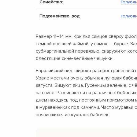
Семейство:
Голубя
Подсемейство, род:
Голубя
Размер
11–14 мм.
Крылья самцов сверху фиол
тёмной внешней каймой; у самок — бурые. За
субмаргинальной перевязью, снаружи от кот
блестящие сине-зелёные чешуйки.
Евразийский вид, широко распространённый в
Урале местами очень обычная луговая бабочк
августа. Зимуют яйца. Гусеницы зелёные, с 
на спине. Развиваются на различных бобовых 
днем находясь под постоянным присмотром 
в муравейниках под камнями. Часто муравьи 
появившихся из куколок бабочек.