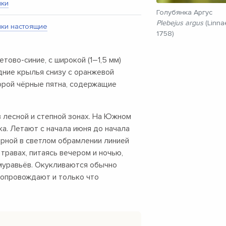
нки
Голубянка Аргус
Plebejus argus
(Linna
нки настоящие
1758)
етово-синие, с широкой
(1–1,5 мм)
дние крылья снизу с оранжевой
орой чёрные пятна, содержащие
 лесной и степной зонах. На Южном
а. Летают с начала июня до начала
чёрной в светлом обрамлении линией
травах, питаясь вечером и ночью,
муравьёв. Окукливаются обычно
сопровождают и только что