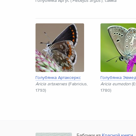
Голубянка Аргус (
Plebejus argus
), самка
Голубянка Артаксеркс
Голубянка Эвме
Aricia artaxerxes
(Fabricius,
Aricia eumedon
(E
1793)
1780)
Бабочки из
Красной книги