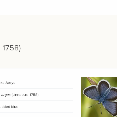
 1758)
ка Аргус
s argus
(Linnaeus, 1758)
tudded blue