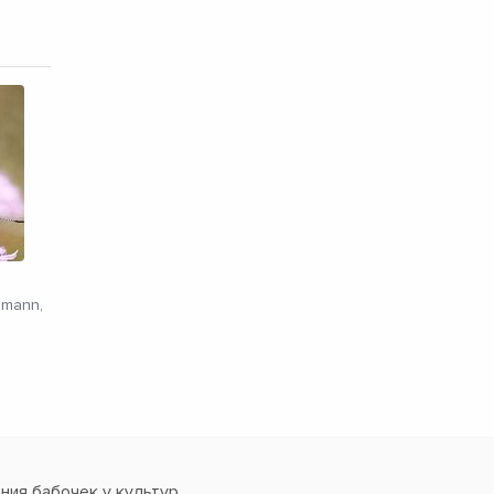
я
smann,
ия бабочек у культур