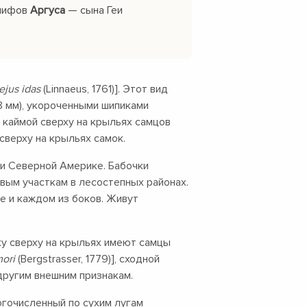
 мифов
Аргуса
— сына Геи
ejus idas
(Linnaeus, 1761)]. Этот вид
8 мм),
укороченными шипиками
й каймой сверху на крыльях самцов
сверху на крыльях самок.
и Северной Америке. Бабочки
вым участкам в лесостепных районах.
не и каждом из боков. Живут
у сверху на крыльях имеют самцы
ori
(Bergstrasser, 1779)], сходной
другим внешним признакам.
огочисленный по сухим лугам