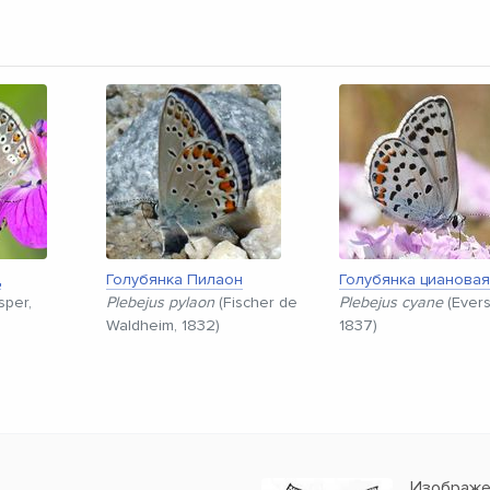
д
Голубянка Пилаон
Голубянка цианова
sper,
Plebejus pylaon
(Fischer de
Plebejus cyane
(Ever
Waldheim, 1832)
1837)
Изображен