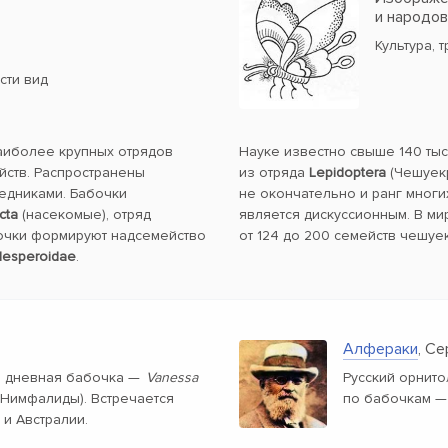
и народо
Культура, 
сти вид
наиболее крупных отрядов
Науке известно свыше 140 ты
йств. Распространены
из отряда
Lepidoptera
(Чешуекр
ледниками. Бабочки
не окончательно и ранг многи
cta
(насекомые), отряд
является дискуссионным. В ми
очки формируют надсемейство
от 124 до 200 семейств чешуе
esperoidae
.
Алфераки
, С
я дневная бабочка —
Vanessa
Русский орнито
 Нимфалиды). Встречается
по бабочкам —
 и Австралии.