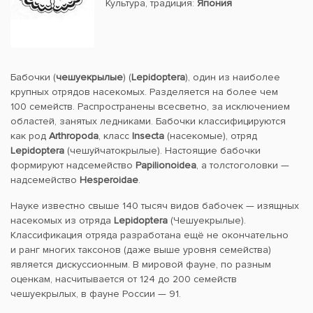
Культура, традиция:
Япония
Бабочки (
чешуекрылые
) (
Lepidoptera
), один из наиболее
крупных отрядов насекомых. Разделяется на более чем
100 семейств. Распространены всесветно, за исключением
областей, занятых ледниками. Бабочки классифицируются
как род
Arthropoda
, класс
Insecta
(насекомые), отряд
Lepidoptera
(чешуйчатокрылые). Настоящие бабочки
формируют надсемейство
Papilionoidea
, а толстоголовки —
надсемейство
Hesperoidae
.
Науке известно свыше 140 тысяч видов бабочек — изящных
насекомых из отряда
Lepidoptera
(Чешуекрылые).
Классификация отряда разработана ещё не окончательно
и ранг многих таксонов (даже выше уровня семейства)
является дискуссионным. В мировой фауне, по разным
оценкам, насчитывается от 124 до 200 семейств
чешуекрылых, в фауне России — 91.