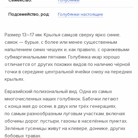
Семейство:
Голубянки
Подсемейство, род:
Голубянки настоящие
Размер
13–17 мм.
Крылья самцов сверху ярко синие,
самок — бурые, с более или менее существенным
напылением синих чешуек и, как правило, с оранжевыми
субмаргинальными пятнами. Голубянка икар хорошо
отличается от других похожих видов по наличию чёрной
точки в середине центральной ячейки снизу на передних
крыльях.
Евразийский полизональный вид. Одна из самых
многочисленных наших голубянок. Бабочки летают
с конца мая до осени, в двух или трёх генерациях,
по самым разнообразным луговым участкам, включая
обочины дорог, пустыри, газоны в населённых пунктах.
Зелёные гусеницы живут на клевере, доннике, других
бобовых травах.