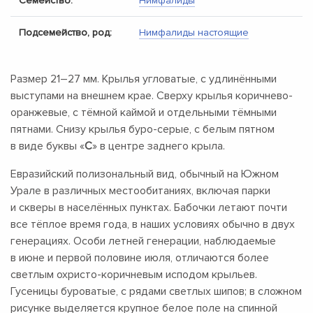
Семейство:
Нимфалиды
Подсемейство, род:
Нимфалиды настоящие
Размер
21–27 мм.
Крылья угловатые, с удлинёнными
выступами на внешнем крае. Сверху крылья коричнево-
оранжевые, с тёмной каймой и отдельными тёмными
пятнами. Снизу крылья буро-серые, с белым пятном
в виде буквы «
C
» в центре заднего крыла.
Евразийский полизональный вид, обычный на Южном
Урале в различных местообитаниях, включая парки
и скверы в населённых пунктах. Бабочки летают почти
все тёплое время года, в наших условиях обычно в двух
генерациях. Особи летней генерации, наблюдаемые
в июне и первой половине июля, отличаются более
светлым охристо-коричневым исподом крыльев.
Гусеницы буроватые, с рядами светлых шипов; в сложном
рисунке выделяется крупное белое поле на спинной