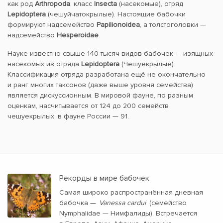
как род
Arthropoda
, класс
Insecta
(насекомые), отряд
Lepidoptera
(чешуйчатокрылые). Настоящие бабочки
формируют надсемейство
Papilionoidea
, а толстоголовки —
надсемейство
Hesperoidae
.
Науке известно свыше 140 тысяч видов бабочек — изящных
насекомых из отряда
Lepidoptera
(Чешуекрылые).
Классификация отряда разработана ещё не окончательно
и ранг многих таксонов (даже выше уровня семейства)
является дискуссионным. В мировой фауне, по разным
оценкам, насчитывается от 124 до 200 семейств
чешуекрылых, в фауне России — 91.
Рекорды в мире бабочек
Самая широко распространённая дневная
бабочка —
Vanessa cardui
(семейство
Nymphalidae — Нимфалиды). Встречается