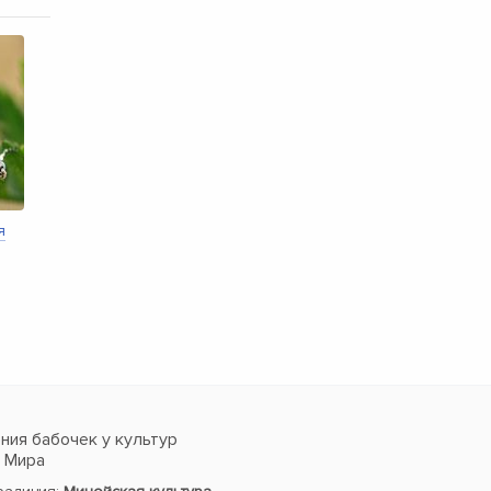
я
ия бабочек у культур
в Мира