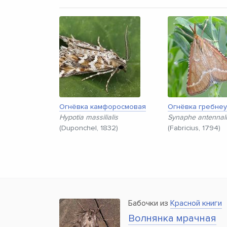
Огнёвка камфоросмовая
Огнёвка гребнеу
Hypotia massilialis
Synaphe antennali
(Duponchel, 1832)
(Fabricius, 1794)
Бабочки из
Красной книги
Волнянка мрачная