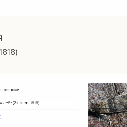
я
1818)
а рейнская
henella
(Zincken, 1818)
и