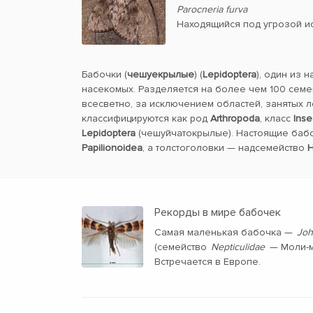
Parocneria furva
Находящийся под угрозой и
Бабочки (
чешуекрылые
) (
Lepidoptera
), один из 
насекомых. Разделяется на более чем 100 семе
всесветно, за исключением областей, занятых 
классифицируются как род
Arthropoda
, класс
Inse
Lepidoptera
(чешуйчатокрылые). Настоящие баб
Papilionoidea
, а толстоголовки — надсемейство
H
Рекорды в мире бабочек
Самая маленькая бабочка —
Joh
(семейство
Nepticulidae
— Моли-м
Встречается в Европе.