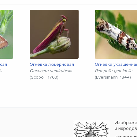
сая
Огнёвка люцерновая
Огнёвка украшенна
s
Oncocera semirubella
Pempelia geminella
(Scopoli, 1763)
(Eversmann, 1844)
Изображен
и народо