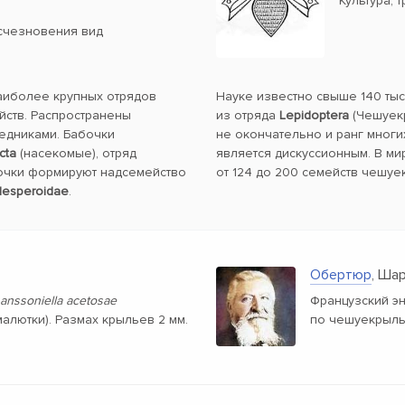
Культура, 
счезновения вид
наиболее крупных отрядов
Науке известно свыше 140 ты
йств. Распространены
из отряда
Lepidoptera
(Чешуекр
ледниками. Бабочки
не окончательно и ранг многи
cta
(насекомые), отряд
является дискуссионным. В ми
очки формируют надсемейство
от 124 до 200 семейств чешуе
esperoidae
.
Обертюр
, Ша
anssoniella acetosae
Французский э
алютки). Размах крыльев 2 мм.
по чешуекрыл