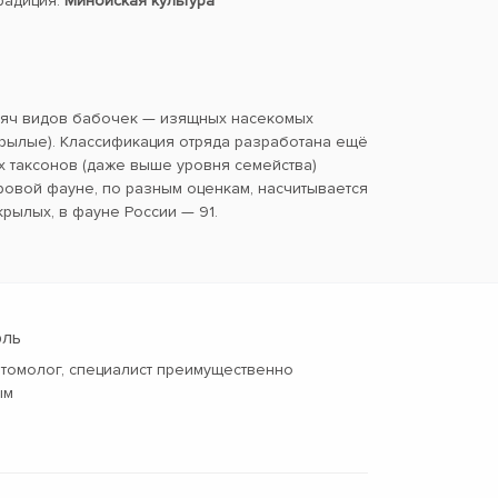
традиция:
Минойская культура
сяч видов бабочек — изящных насекомых
ылые). Классификация отряда разработана ещё
х таксонов (даже выше уровня семейства)
ровой фауне, по разным оценкам, насчитывается
крылых, в фауне России — 91.
рль
нтомолог, специалист преимущественно
ым