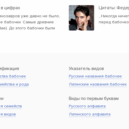
 в цифрах
Цитаты: Феде
динозавров уже давно не было,
„
Никогда ничег
ые бабочки. Самые древние
перед бабочко
dae). До этого бабочки были
ификация
Указатель видов
ства бабочек
Русские названия бабочек
мейства и рода
Латинские названия бабочек
еи
Виды по первым буквам
я семейств
Русского алфавита
ея видов
Латинского алфавита