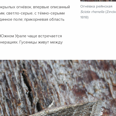
Огнёвка рейнская
окрылых огнёвок, впервые описанный
Sciota rhenella
(Zinck
мм,
светло-серые, с тёмно-серыми
1818)
инное поле; прикорневая область
а Южном Урале чаще встречается
генерациях. Гусеницы живут между