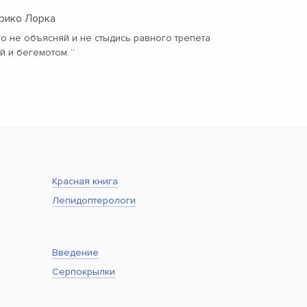
рико Лорка
о не объясняй и не стыдись равного трепета
й и бегемотом.
“
Красная книга
Лепидоптерологи
Введение
Серпокрылки