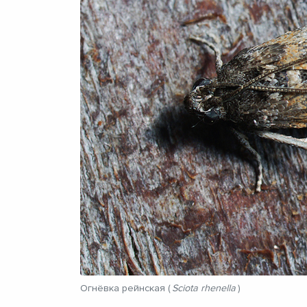
Огнёвка рейнская (
Sciota rhenella
)