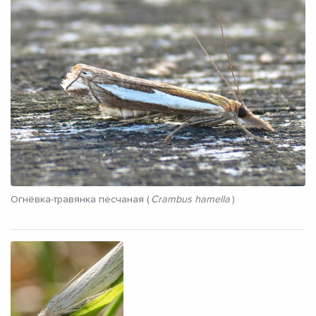
Огнёвка-травянка песчаная (
Crambus hamella
)