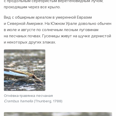
с продольным серебристым веретеновидным лучом,
проходящим через все крыло.
Вид с обширным ареалом в умеренной Евразии
и Северной Америке. На Южном Урале довольно обычен
в июле и августе по солнечным лесным луговинам
на песчаных почвах. Гусеницы живут на щучке дернистой
и некоторых других злаках.
Огнёвка-травянка песчаная
Crambus hamella
(Thunberg, 1788)