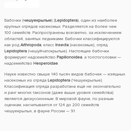
Бабочки (
чешуекрылые
) (
Lepidoptera
), один из наиболее
крупных отрядов насекомых. Разделяется на более чем
100 семейств. Распространены всесветно, за исключением
областей, занятых ледниками. Бабочки классифицируются
как род
Arthropoda
, класс
Insecta
(насекомые), отряд
Lepidoptera
(чешуйчатокрылые). Настоящие бабочки
формируют надсемейство
Papilionoidea
, а толстоголовки —
надсемейство
Hesperoidae
.
Науке известно свыше 140 тысяч видов бабочек — изящных
насекомых из отряда
Lepidoptera
(Чешуекрылые).
Классификация отряда разработана ещё не окончательно
и ранг многих таксонов (даже выше уровня семейства)
является дискуссионным. В мировой фауне, по разным
оценкам, насчитывается от 124 до 200 семейств
чешуекрылых, в фауне России — 91.