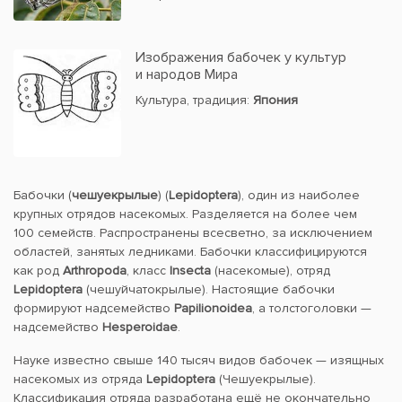
Изображения бабочек у культур
и народов Мира
Культура, традиция:
Япония
Бабочки (
чешуекрылые
) (
Lepidoptera
), один из наиболее
крупных отрядов насекомых. Разделяется на более чем
100 семейств. Распространены всесветно, за исключением
областей, занятых ледниками. Бабочки классифицируются
как род
Arthropoda
, класс
Insecta
(насекомые), отряд
Lepidoptera
(чешуйчатокрылые). Настоящие бабочки
формируют надсемейство
Papilionoidea
, а толстоголовки —
надсемейство
Hesperoidae
.
Науке известно свыше 140 тысяч видов бабочек — изящных
насекомых из отряда
Lepidoptera
(Чешуекрылые).
Классификация отряда разработана ещё не окончательно