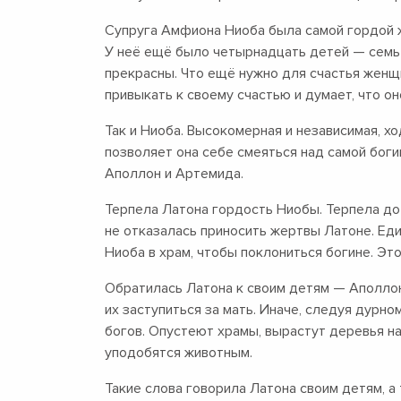
Супруга Амфиона Ниоба была самой гордой ж
У неё ещё было четырнадцать детей — семь с
прекрасны. Что ещё нужно для счастья женщи
привыкать к своему счастью и думает, что он
Так и Ниоба. Высокомерная и независимая, хо
позволяет она себе смеяться над самой боги
Аполлон и Артемида.
Терпела Латона гордость Ниобы. Терпела до т
не отказалась приносить жертвы Латоне. Ед
Ниоба в храм, чтобы поклониться богине. Эт
Обратилась Латона к своим детям — Аполлон
их заступиться за мать. Иначе, следуя дурн
богов. Опустеют храмы, вырастут деревья на 
уподобятся животным.
Такие слова говорила Латона своим детям, а