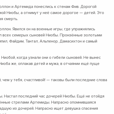
оллон и Артемида понеслись к стенам Фив. Дорогой
мой Ниобы, а отнимут у неё самое дорогое — детей. Это
ая смерть.
ллон. Явился он на военные игры, где упражнялись
ил всех семерых сыновей Ниобы. Пронзённые золотыми
ипил, Файдим, Тантал, Альпенор, Дамасихтон и самый
Ниобой, когда узнали они о гибели сыновей. Не вынес
иоба же, оплакав детей и мужа, в отчаянии ещё пуще
, чем у тебя, счастливой! — таковы были последние слова
ды. Настал последний час дочерей Ниобы. Ещё не отойдя
ажённые стрелами Артемиды. Напрасно опомнившаяся
ладшую из дочерей. Напрасно ищет девушка спасения