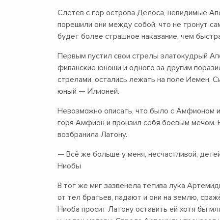
Слетев с гор острова Делоса, невидимые Ап
порешили они между собой, что не тронут са
будет более страшное наказание, чем быстр
Первым пустил свои стрелы златокудрый Апо
фиванские юноши и одного за другим пораз
стрелами, остались лежать на поле Иемен, С
юный — Илионей.
Невозможно описать, что было с Амфионом и 
горя Амфион и пронзил себя боевым мечом. Н
возбранила Латону.
— Всё же больше у меня, несчастливой, детей
Ниобы
В тот же миг зазвенела тетива лука Артеми
от тел братьев, падают и они на землю, ср
Ниоба просит Латону оставить ей хотя бы м