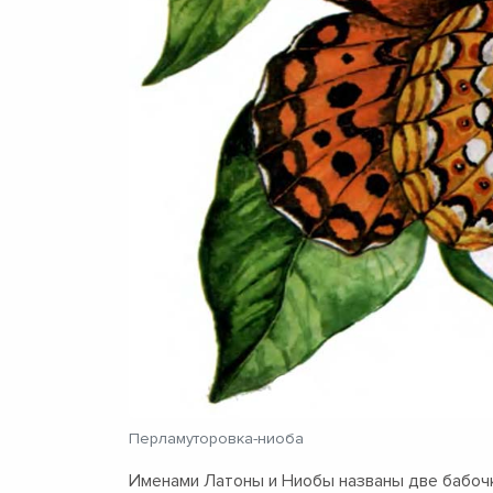
Перламуторовка-ниоба
Именами Латоны и Ниобы названы две бабочк