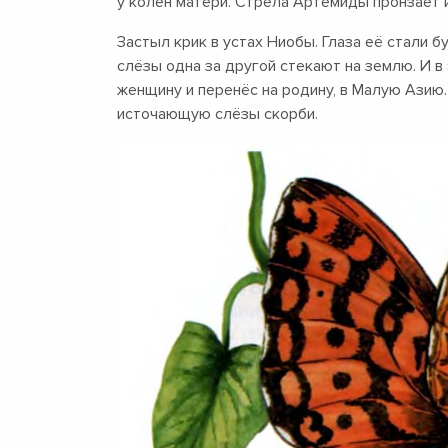
у колен матери. Стрела Артемиды пронзает и
Застыл крик в устах Ниобы. Глаза её стали б
слёзы одна за другой стекают на землю. И в
женщину и перенёс на родину, в Малую Азию. 
источающую слёзы скорби.