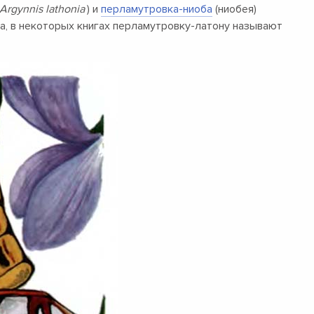
Argynnis lathonia
) и
перламутровка-ниоба
(ниобея)
вда, в некоторых книгах перламутровку-латону называют