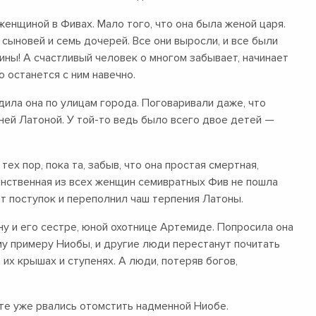
енщиной в Фивах. Мало того, что она была женой царя.
ыновей и семь дочерей. Все они выросли, и все были
ны! А счастливый человек о многом забывает, начинает
о останется с ним навечно.
дила она по улицам города. Поговаривали даже, что
ней Латоной. У той-то ведь было всего двое детей —
ех пор, пока та, забыв, что она простая смертная,
инственная из всех женщин семивратных Фив не пошла
от поступок и переполнил чаш терпения Латоны.
у и его сестре, юной охотнице Артемиде. Попросила она
ому примеру Ниобы, и другие люди перестанут почитать
их крышах и ступенях. А люди, потеряв богов,
 те уже рвались отомстить надменной Ниобе.