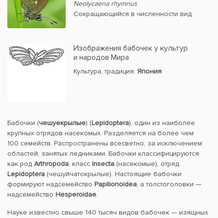
Neolycaena rhymnus
Сокращающийся в численности вид
Изображения бабочек у культур
и народов Мира
Культура, традиция:
Япония
Бабочки (
чешуекрылые
) (
Lepidoptera
), один из наиболее
крупных отрядов насекомых. Разделяется на более чем
100 семейств. Распространены всесветно, за исключением
областей, занятых ледниками. Бабочки классифицируются
как род
Arthropoda
, класс
Insecta
(насекомые), отряд
Lepidoptera
(чешуйчатокрылые). Настоящие бабочки
формируют надсемейство
Papilionoidea
, а толстоголовки —
надсемейство
Hesperoidae
.
Науке известно свыше 140 тысяч видов бабочек — изящных