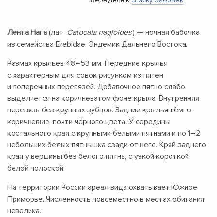
Вернуться к
списку бабочек
Лента Нага
(лат.
Catocala nagioides
) — ночная бабочка
из семейства Erebidae. Эндемик Дальнего Востока.
Размах крыльев
48–53 мм.
Передние крылья
с характерным для совок рисунком из пятен
и поперечных перевязей. Добавочное пятно слабо
выделяется на коричневатом фоне крыла. Внутренняя
перевязь без крупных зубцов. Задние крылья тёмно-
коричневые, почти чёрного цвета. У середины
костального края с крупными белыми пятнами и по
1–2
небольших белых пятнышка сзади от него. Край заднего
края у вершины без белого пятна, с узкой короткой
белой полоской.
На территории России ареал вида охватывает Южное
Приморье. Численность повсеместно в местах обитания
невелика.