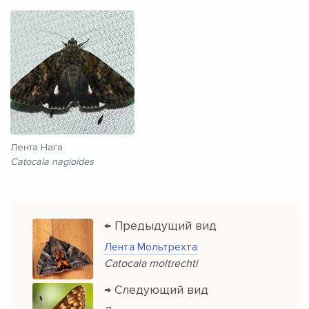
Лента Нага
Catocala nagioides
← Предыдущий вид
Лента Мольтрехта
Catocala moltrechti
→ Следующий вид