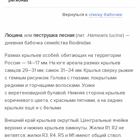
регионах
Вернуться к
списку бабочек
Люцина
, или
пеструшка лесная
(лат.
Hamearis lucina
) —
дневная бабочка семейства Riodinidae.
Размах крыльев особей, обитающих на территории
России —
14–17 мм.
На юге ареала размах крыльев
самцов
29–31 мм,
самок
31–34 мм.
Крылья сверху рыжие
с тёмным рисунком. Голова с глазами, покрытыми
редкими и торчащими волосками. Усики
с веретеновидной булавой. Нижняя сторона крыльев
коричневого цвета, с красными пятнами, а на задних
крыльях ещё и с белыми.
Внешний край крыльев округлый. Центральные ячейки
верхних и нижних крыльев замкнуты. Жилки R1, R2 не
ветвятся; жилки R3, R4, R5 и М1 имеют общий ствол.