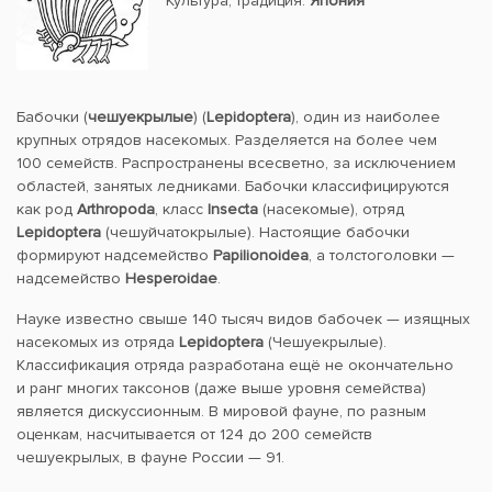
Культура, традиция:
Япония
Бабочки (
чешуекрылые
) (
Lepidoptera
), один из наиболее
крупных отрядов насекомых. Разделяется на более чем
100 семейств. Распространены всесветно, за исключением
областей, занятых ледниками. Бабочки классифицируются
как род
Arthropoda
, класс
Insecta
(насекомые), отряд
Lepidoptera
(чешуйчатокрылые). Настоящие бабочки
формируют надсемейство
Papilionoidea
, а толстоголовки —
надсемейство
Hesperoidae
.
Науке известно свыше 140 тысяч видов бабочек — изящных
насекомых из отряда
Lepidoptera
(Чешуекрылые).
Классификация отряда разработана ещё не окончательно
и ранг многих таксонов (даже выше уровня семейства)
является дискуссионным. В мировой фауне, по разным
оценкам, насчитывается от 124 до 200 семейств
чешуекрылых, в фауне России — 91.