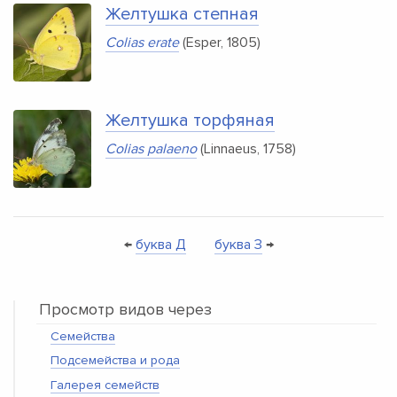
Желтушка степная
Colias erate
(Esper, 1805)
Желтушка торфяная
Colias palaeno
(Linnaeus, 1758)
←
буква Д
буква З
→
Просмотр видов через
Семейства
Подсемейства и рода
Галерея семейств