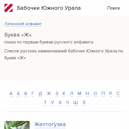
Бабочки Южного Урала
Поиск
Латинский алфавит
Буква «Ж»
показ по первым буквам русского алфавита
Список русских наименований бабочек Южного Урала по
букве «Ж»
А
Б
В
Г
Д
Ж
З
К
Л
М
Н
О
П
Р
С
Т
У
Х
Ч
Ш
Э
Желтогузка