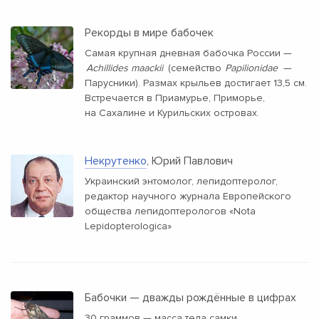
Рекорды в мире бабочек
Самая крупная дневная бабочка России —
Achillides maackii
(семейство
Papilionidae
—
Парусники). Размах крыльев достигает 13,5 см.
Встречается в Приамурье, Приморье,
на Сахалине и Курильских островах.
Некрутенко
, Юрий Павлович
Украинский энтомолог, лепидоптеролог,
редактор научного журнала Европейского
общества лепидоптерологов «Nota
Lepidopterologica»
Бабочки — дважды рождённые в цифрах
30 граммов — масса тела самки