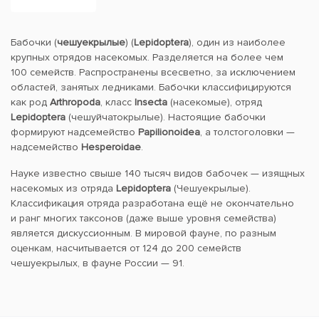
Бабочки (
чешуекрылые
) (
Lepidoptera
), один из наиболее
крупных отрядов насекомых. Разделяется на более чем
100 семейств. Распространены всесветно, за исключением
областей, занятых ледниками. Бабочки классифицируются
как род
Arthropoda
, класс
Insecta
(насекомые), отряд
Lepidoptera
(чешуйчатокрылые). Настоящие бабочки
формируют надсемейство
Papilionoidea
, а толстоголовки —
надсемейство
Hesperoidae
.
Науке известно свыше 140 тысяч видов бабочек — изящных
насекомых из отряда
Lepidoptera
(Чешуекрылые).
Классификация отряда разработана ещё не окончательно
и ранг многих таксонов (даже выше уровня семейства)
является дискуссионным. В мировой фауне, по разным
оценкам, насчитывается от 124 до 200 семейств
чешуекрылых, в фауне России — 91.