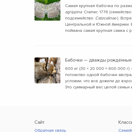
Самая крупная бабочка по разм
agrippina
Cramer, 1776 (семейств
подсемейство
Catocalinae
). Встр
Центральной и Южной Америки. В
поймана самая крупная самка с р
Бабочки — дважды рождённые
600 кг (30 × 20 000 = 600 000 г)
потомство одной бабочки австра
условии, что все дожили до взро
Это суммарный вес целой семьи 
Сайт
Класс
Обратная связь
Семей