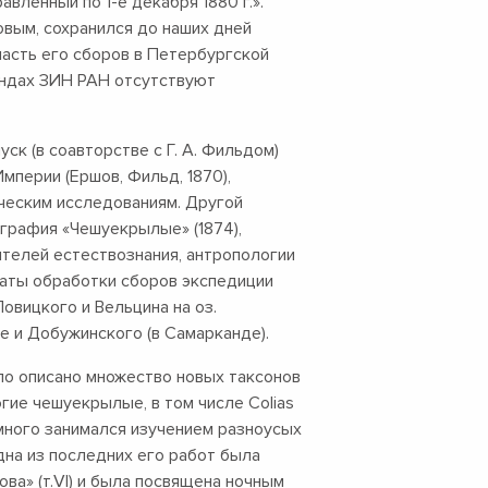
правленный по
1-е
декабря 1880 г.».
шовым, сохранился до наших дней
часть его сборов в Петербургской
ондах ЗИН РАН отсутствуют
уск (в соавторстве с Г. А. Фильдом)
перии (Ершов, Фильд, 1870),
еским исследованиям. Другой
ография «Чешуекрылые» (1874),
телей естествознания, антропологии
таты обработки сборов экспедиции
овицкого и Вельцина на оз.
не и Добужинского (в Самарканде).
ыло описано множество новых таксонов
гие чешуекрылые, в том числе Colias
и много занимался изучением разноусых
на из последних его работ была
ва» (т.VI) и была посвящена ночным