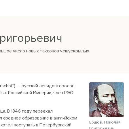
Григорьевич
ольшое число новых таксонов чешуекрылых
 Erschoff) — русский лепидоптеролог,
лых Российской Империи, член РЭО
ца. В 1846 году переехал
ил среднее образование в английском
Ершов, Николай
а хотел поступать в Петербургский
Григорьевич