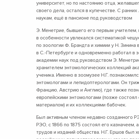
университет, но по настоянию отца, желавш
своего дела, остался в купечестве. С ранни
наукам, ещё в пансионе под руководством
Э. Менетрие, бывшего его первым учителем, 
в особенности увлекался систематикой чеш
по зоологии Ф. Брандта и химиии у Н. Зинин
в С.-Петербурге и одновременно работал в 
академии наук под руководством Э. Менетрие
хранителем энтомологических коллекций ака
ученика. Именно в зоомузее Н.Г. познакомил
энтомологами и лепидоптерологами. Он триж
Францию, Австрию и Англию), где также поз
европейскими энтомологами (позже состоял 
материалом) и их коллекциями бабочек.
Был активным членом недавно созданного Р
РЭО, с 1866 по 1875 состоял его казначеем, 
трудов и изданий общества. Н.Г. Ершов был 