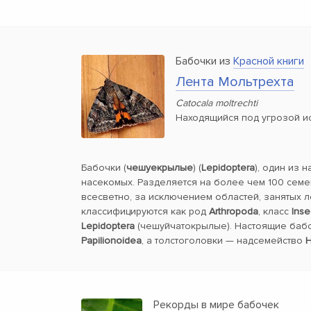
Бабочки из
Красной книги
Лента Мольтрехта
Catocala moltrechti
Находящийся под угрозой и
Бабочки (
чешуекрылые
) (
Lepidoptera
), один из 
насекомых. Разделяется на более чем 100 семе
всесветно, за исключением областей, занятых 
классифицируются как род
Arthropoda
, класс
Inse
Lepidoptera
(чешуйчатокрылые). Настоящие баб
Papilionoidea
, а толстоголовки — надсемейство
H
Рекорды в мире бабочек