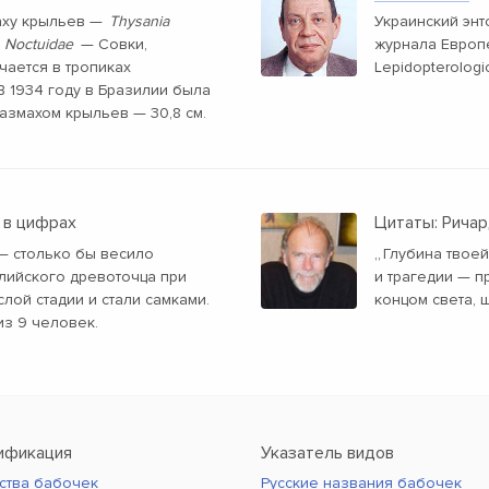
аху крыльев —
Thysania
Украинский энт
о
Noctuidae
— Совки,
журнала Европ
ечается в тропиках
Lepidopterologi
 1934 году в Бразилии была
азмахом крыльев — 30,8 см.
 в цифрах
Цитаты: Ричар
 — столько бы весило
„
Глубина твое
лийского древоточца при
и трагедии — п
слой стадии и стали самками.
концом света, 
из 9 человек.
ификация
Указатель видов
ства бабочек
Русские названия бабочек