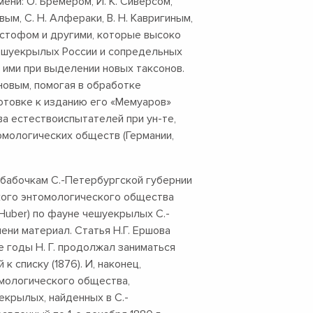
ни: О. Бремером, И. К. Сиверсом,
вым, С. Н. Алфераки, В. Н. Кавригиным,
Христофом и другими, которые высоко
чешуекрылых России и сопредельных
 ими при выделении новых таксонов.
новым, помогая в обработке
готовке к изданию его «Мемуаров»
ва естествоиспытателей при ун-те,
мологических обществ (Германии,
 бабочкам С.-Петербургской губернии
усского энтомологического общества
 Huber) по фауне чешуекрылых С.-
ни материал. Статья Н.Г. Ершова
е годы Н. Г. продолжал заниматься
 списку (1876). И, наконец,
томологического общества,
екрылых, найденных в С.-