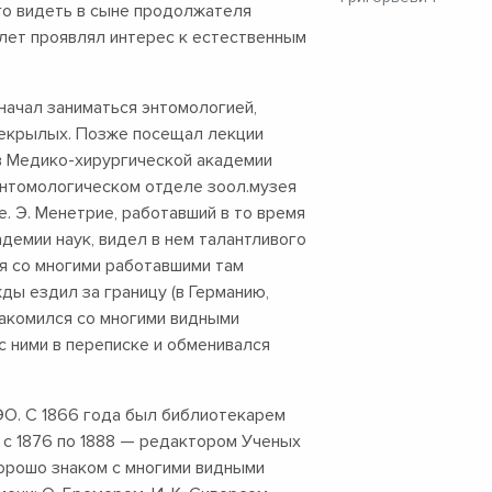
его видеть в сыне продолжателя
х лет проявлял интерес к естественным
начал заниматься энтомологией,
уекрылых. Позже посещал лекции
а в Медико-хирургической академии
энтомологическом отделе зоол.музея
. Э. Менетрие, работавший в то время
демии наук, видел в нем талантливого
ся со многими работавшими там
ды ездил за границу (в Германию,
накомился со многими видными
с ними в переписке и обменивался
ЭО. С 1866 года был библиотекарем
а с 1876 по 1888 — редактором Ученых
хорошо знаком с многими видными