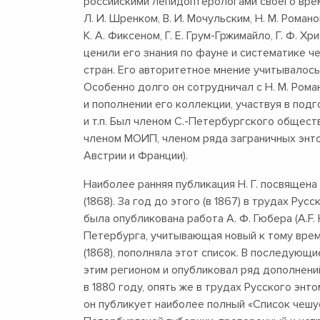
российскими лепидоптерологами своего време
Л. И. Шренком, В. И. Мочульским, Н. М. Романо
К. А. Фиксеном, Г. Е. Грум-Гржимайло, Г. Ф. 
ценили его знания по фауне и систематике 
стран. Его авторитетное мнение учитывалось
Особенно долго он сотрудничал с Н. М. Рома
и пополнении его коллекции, участвуя в под
и т.п. Был членом С.-Петербургского общест
членом МОИП, членом ряда заграничных энто
Австрии и Франции).
Наиболее ранняя публикация Н. Г. посвящена
(1868). За год до этого (в 1867) в трудах Р
была опубликована работа А. Ф. Гюбера (A.F.
Петербурга, учитывающая новый к тому време
(1868), пополняла этот список. В последующи
этим регионом и опубликовал ряд дополнений к
в 1880 году, опять же в трудах Русского эн
он публикует наиболее полный «Список чешу