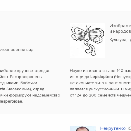
Изображен
и народо
Культура, 
счезновения вид
наиболее крупных отрядов
Науке известно свыше 140 ты
йств. Распространены
из отряда
Lepidoptera
(Чешуекр
ледниками. Бабочки
не окончательно и ранг многи
cta
(насекомые), отряд
является дискуссионным. В ми
очки формируют надсемейство
от 124 до 200 семейств чешуе
esperoidae
.
Некрутенко
, 