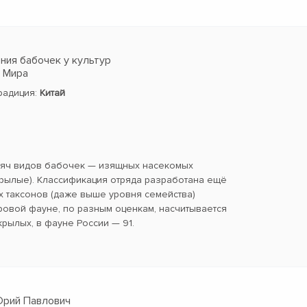
ия бабочек у культур
в Мира
традиция:
Китай
сяч видов бабочек — изящных насекомых
ылые). Классификация отряда разработана ещё
х таксонов (даже выше уровня семейства)
ровой фауне, по разным оценкам, насчитывается
крылых, в фауне России — 91.
Юрий Павлович