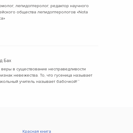
омолог, лепидоптеролог, редактор научного
ейского общества лепидоптерологов «Nota
ca»
д Бах
й веры в существование несправедливости
ризнак невежества. То, что гусеница называет
школьный учитель называет бабочкой!
“
Красная книга