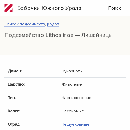
Бабочки Южного Урала
Поиск
Список подсейместв
,
родов
Подсемейство Lithosiinae — Лишайницы
Домен:
Эукариоты
Царство:
Животные
Тип:
Членистоногие
Класс:
Насекомые
Отряд:
Чешуекрылые