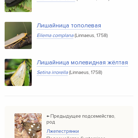
Лишайница тополевая
Eilema complana
(Linnaeus, 1758)
Лишайница молевидная жёлтая
Setina irrorella
(Linnaeus, 1758)
← Предыдущее подсемейство,
род
Лжепестрянки