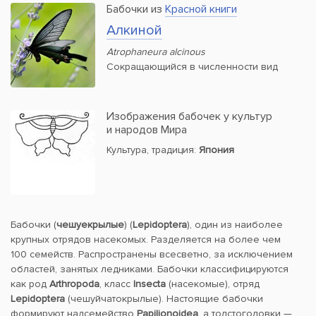
Бабочки из
Красной книги
Алкиной
Atrophaneura alcinous
Сокращающийся в численности вид
Изображения бабочек у культур
и народов Мира
Культура, традиция:
Япония
Бабочки (
чешуекрылые
) (
Lepidoptera
), один из наиболее
крупных отрядов насекомых. Разделяется на более чем
100 семейств. Распространены всесветно, за исключением
областей, занятых ледниками. Бабочки классифицируются
как род
Arthropoda
, класс
Insecta
(насекомые), отряд
Lepidoptera
(чешуйчатокрылые). Настоящие бабочки
формируют надсемейство
Papilionoidea
, а толстоголовки —