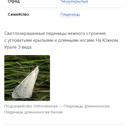
Отряд:
Чешуекрылые
Семейство:
Пяденицы
Светлоокрашенные пяденицы нежного строения,
с угловатыми крыльями и длинными ногами. На Южном
Урале 3 вида.
Подсемейство Orthostixinae — Пяденицы длинноногие:
Пяденица длинноногая белая