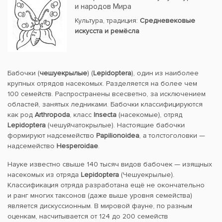
и народов Мира
Культура, традиция:
Средневековые
искусста и ремёсла
Бабочки (
чешуекрылые
) (
Lepidoptera
), один из наиболее
крупных отрядов насекомых. Разделяется на более чем
100 семейств. Распространены всесветно, за исключением
областей, занятых ледниками. Бабочки классифицируются
как род
Arthropoda
, класс
Insecta
(насекомые), отряд
Lepidoptera
(чешуйчатокрылые). Настоящие бабочки
формируют надсемейство
Papilionoidea
, а толстоголовки —
надсемейство
Hesperoidae
.
Науке известно свыше 140 тысяч видов бабочек — изящных
насекомых из отряда
Lepidoptera
(Чешуекрылые).
Классификация отряда разработана ещё не окончательно
и ранг многих таксонов (даже выше уровня семейства)
является дискуссионным. В мировой фауне, по разным
оценкам, насчитывается от 124 до 200 семейств