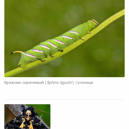
Бражник сиреневый (
Sphinx ligustri
), гусеница