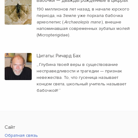
Бабочки — дважды рождённые в цифрах
190 миллионов лет назад, в начале юрского
периода, на Земле уже порхала бабочка
археолепис (
Archaeolepis mane
), внешне
напоминавшая современных зубатых молей
(Micropterigidae).
Цитаты: Ричард Бах
„
Глубина твоей веры в существование
несправедливости и трагедии — признак
невежества. То, что гусеница называет
концом света, школьный учитель называет
бабочкой!
“
Сайт
Обратная связь