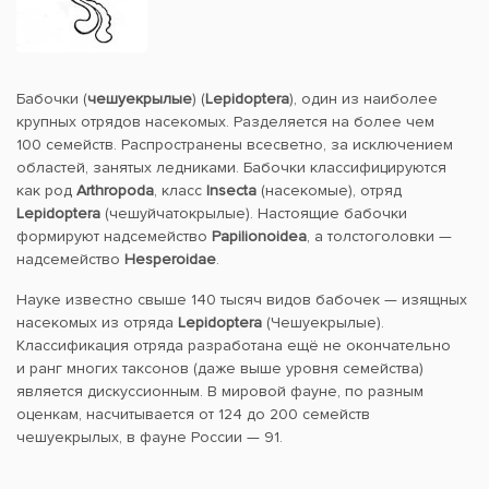
Бабочки (
чешуекрылые
) (
Lepidoptera
), один из наиболее
крупных отрядов насекомых. Разделяется на более чем
100 семейств. Распространены всесветно, за исключением
областей, занятых ледниками. Бабочки классифицируются
как род
Arthropoda
, класс
Insecta
(насекомые), отряд
Lepidoptera
(чешуйчатокрылые). Настоящие бабочки
формируют надсемейство
Papilionoidea
, а толстоголовки —
надсемейство
Hesperoidae
.
Науке известно свыше 140 тысяч видов бабочек — изящных
насекомых из отряда
Lepidoptera
(Чешуекрылые).
Классификация отряда разработана ещё не окончательно
и ранг многих таксонов (даже выше уровня семейства)
является дискуссионным. В мировой фауне, по разным
оценкам, насчитывается от 124 до 200 семейств
чешуекрылых, в фауне России — 91.