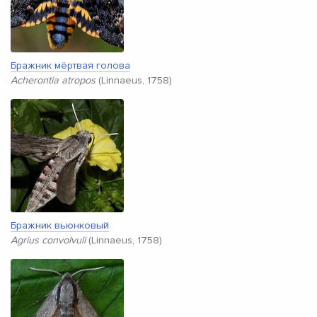
Бражник мёртвая голова
Acherontia atropos
(Linnaeus, 1758)
Бражник вьюнковый
Agrius convolvuli
(Linnaeus, 1758)