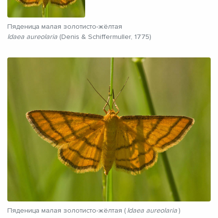
Пяденица малая золотисто-жёлтая
Idaea aureolaria
(Denis & Schiffermuller, 1775)
Пяденица малая золотисто-жёлтая (
Idaea aureolaria
)