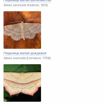
Пяденица малая шелковистая
Idaea sericeata
(Hubner, 1813)
Пяденица малая дождевая
Idaea aversata
(Linnaeus, 1758)