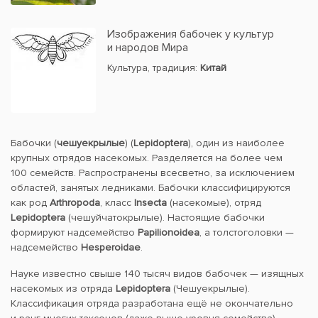
Изображения бабочек у культур
и народов Мира
Культура, традиция:
Китай
Бабочки (
чешуекрылые
) (
Lepidoptera
), один из наиболее
крупных отрядов насекомых. Разделяется на более чем
100 семейств. Распространены всесветно, за исключением
областей, занятых ледниками. Бабочки классифицируются
как род
Arthropoda
, класс
Insecta
(насекомые), отряд
Lepidoptera
(чешуйчатокрылые). Настоящие бабочки
формируют надсемейство
Papilionoidea
, а толстоголовки —
надсемейство
Hesperoidae
.
Науке известно свыше 140 тысяч видов бабочек — изящных
насекомых из отряда
Lepidoptera
(Чешуекрылые).
Классификация отряда разработана ещё не окончательно