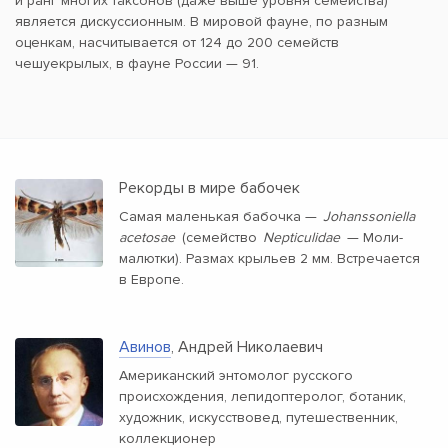
и ранг многих таксонов (даже выше уровня семейства)
является дискуссионным. В мировой фауне, по разным
оценкам, насчитывается от 124 до 200 семейств
чешуекрылых, в фауне России — 91.
Рекорды в мире бабочек
Самая маленькая бабочка —
Johanssoniella
acetosae
(семейство
Nepticulidae
— Моли-
малютки). Размах крыльев 2 мм. Встречается
в Европе.
Авинов
, Андрей Николаевич
Американский энтомолог русского
происхождения, лепидоптеролог, ботаник,
художник, искусствовед, путешественник,
коллекционер