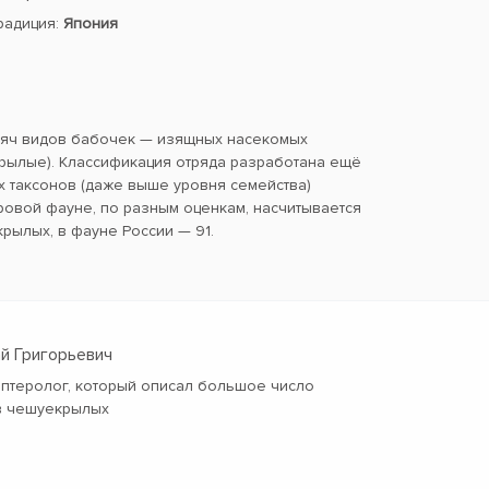
традиция:
Япония
сяч видов бабочек — изящных насекомых
ылые). Классификация отряда разработана ещё
х таксонов (даже выше уровня семейства)
ровой фауне, по разным оценкам, насчитывается
крылых, в фауне России — 91.
ай Григорьевич
оптеролог, который описал большое число
в чешуекрылых