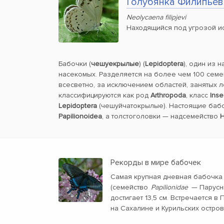
Голубянка Филипьев
Neolycaena filipjevi
Находящийся под угрозой и
Бабочки (
чешуекрылые
) (
Lepidoptera
), один из 
насекомых. Разделяется на более чем 100 семе
всесветно, за исключением областей, занятых 
классифицируются как род
Arthropoda
, класс
Inse
Lepidoptera
(чешуйчатокрылые). Настоящие баб
Papilionoidea
, а толстоголовки — надсемейство
H
Рекорды в мире бабочек
Самая крупная дневная бабочка
(семейство
Papilionidae
— Парусни
достигает 13,5 см. Встречается в
на Сахалине и Курильских остров