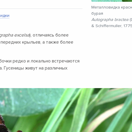
Металловидка красн
бурая
идки
Autographa bractea
(
& Schiffermuller, 1775
grapha excelsa
), отличаясь более
 передних крыльев, а также более
бочки редко и локально встречаются
та. Гусеницы живут на различных