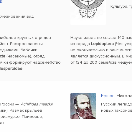
а
Культура, 
счезновения вид
наиболее крупных отрядов
Науке известно свыше 140 ты
йств. Распространены
из отряда
Lepidoptera
(Чешуекр
ледниками. Бабочки
не окончательно и ранг многи
cta
(насекомые), отряд
является дискуссионным. В ми
очки формируют надсемейство
от 124 до 200 семейств чешуе
esperoidae
.
Ершов
, Никол
 России —
Achillides maackii
Русский лепид
ки). Размах крыльев
новых таксоно
 Приамурье, Приморье,
ах.