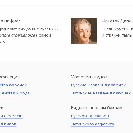
 в цифрах
Цитаты: Дени
держивают зимующие гусеницы
„
Если хочешь п
hora groenlandica
), самой
и стряхни пыль
те.
ификация
Указатель видов
ства бабочек
Русские названия бабочек
мейства и рода
Латинские названия бабочек
еи
Виды по первым буквам
я семейств
Русского алфавита
ея видов
Латинского алфавита