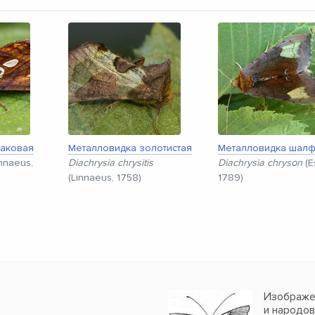
лаковая
Металловидка золотистая
Металловидка шал
nnaeus,
Diachrysia chrysitis
Diachrysia chryson
(E
(Linnaeus, 1758)
1789)
Изображен
и народо