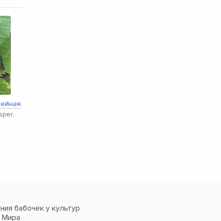
фейная
sper,
ия бабочек у культур
в Мира