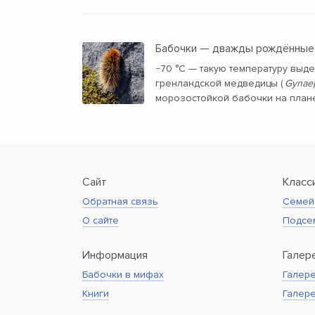
Бабочки — дважды рождённые
−70 °C — такую температуру вы
гренландской медведицы (
Gynaep
морозостойкой бабочки на плане
Сайт
Класс
Обратная связь
Семей
О сайте
Подсе
Информация
Галер
Бабочки в мифах
Галере
Книги
Галер