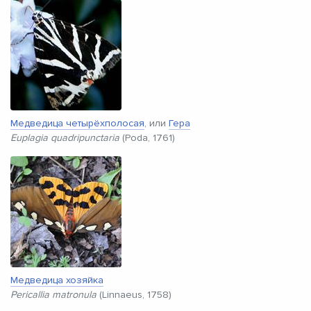
Медведица четырёхполосая
, или
Гера
Euplagia quadripunctaria
(Poda, 1761)
Медведица хозяйка
Pericallia matronula
(Linnaeus, 1758)