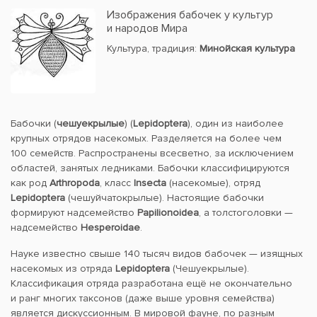
Изображения бабочек у культур
и народов Мира
Культура, традиция:
Минойская культура
Бабочки (
чешуекрылые
) (
Lepidoptera
), один из наиболее
крупных отрядов насекомых. Разделяется на более чем
100 семейств. Распространены всесветно, за исключением
областей, занятых ледниками. Бабочки классифицируются
как род
Arthropoda
, класс
Insecta
(насекомые), отряд
Lepidoptera
(чешуйчатокрылые). Настоящие бабочки
формируют надсемейство
Papilionoidea
, а толстоголовки —
надсемейство
Hesperoidae
.
Науке известно свыше 140 тысяч видов бабочек — изящных
насекомых из отряда
Lepidoptera
(Чешуекрылые).
Классификация отряда разработана ещё не окончательно
и ранг многих таксонов (даже выше уровня семейства)
является дискуссионным. В мировой фауне, по разным