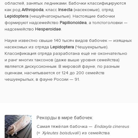
областей, занятых ледниками. Бабочки классифицируются
как род
Arthropoda
, класс
Insecta
(насекомые), отряд
Lepidoptera
(чешуйчатокрылые). Настоящие бабочки
формируют надсемейство
Papilionoidea
, а толстоголовки —
надсемейство
Hesperoidae
.
Науке известно свыше 140 тысяч видов бабочек — изящных
насекомых из отряда
Lepidoptera
(Чешуекрылые).
Классификация отряда разработана ещё не окончательно
и ранг многих таксонов (даже выше уровня семейства)
является дискуссионным. В мировой фауне, по разным
оценкам, насчитывается от 124 до 200 семейств
чешуекрылых, в фауне России — 91.
Рекорды в мире бабочек
Самая тяжёлая бабочка —
Endoxyla cinereus
(=
Xyleutes boisduvali
) из семейства