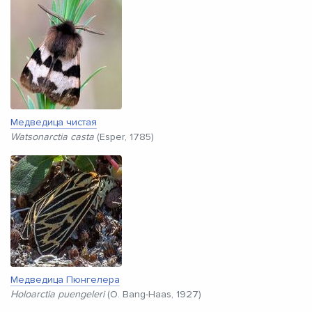
Медведица чистая
Watsonarctia casta
(Esper, 1785)
Медведица Пюнгелера
Holoarctia puengeleri
(O. Bang-Haas, 1927)