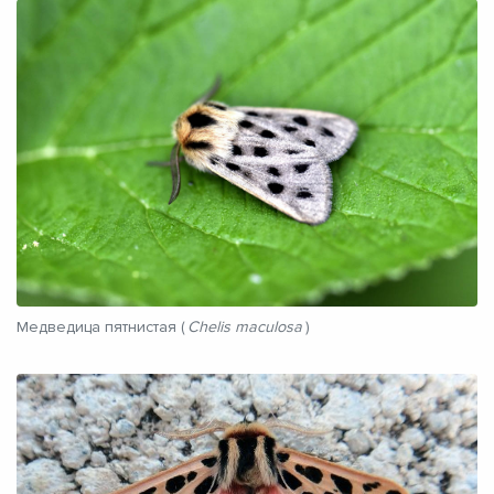
Медведица пятнистая (
Chelis maculosa
)