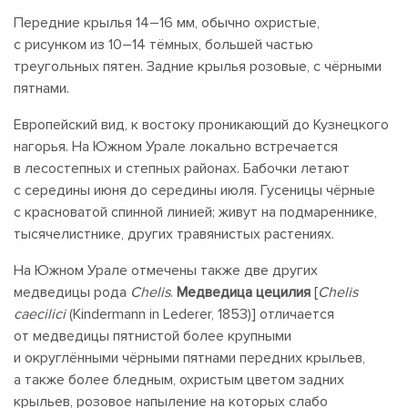
Передние крылья
14–16 мм,
обычно охристые,
с рисунком из
10–14 тёмных,
большей частью
треугольных пятен. Задние крылья розовые, с чёрными
пятнами.
Европейский вид, к востоку проникающий до Кузнецкого
нагорья. На Южном Урале локально встречается
в лесостепных и степных районах. Бабочки летают
с середины июня до середины июля. Гусеницы чёрные
с красноватой спинной линией; живут на подмареннике,
тысячелистнике, других травянистых растениях.
На Южном Урале отмечены также две других
медведицы рода
Chelis
.
Медведица цецилия
[
Chelis
caecilici
(Kindermann in Lederer, 1853)] отличается
от медведицы пятнистой более крупными
и округлёнными чёрными пятнами передних крыльев,
а также более бледным, охристым цветом задних
крыльев, розовое напыление на которых слабо