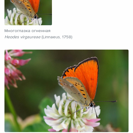
Многоглазка огненная
Heodes virgaureae
(Linnaeus, 1758)