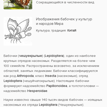
Сокращающийся в численности вид
Изображения бабочек у культур
и народов Мира
Культура, традиция:
Китай
Бабочки (
чешуекрылые
) (
Lepidoptera
), один из наиболее
крупных отрядов насекомых. Разделяется на более чем
100 семейств. Распространены всесветно, за исключением
областей, занятых ледниками. Бабочки классифицируются
как род
Arthropoda
, класс
Insecta
(насекомые), отряд
Lepidoptera
(чешуйчатокрылые). Настоящие бабочки
формируют надсемейство
Papilionoidea
, а толстоголовки —
надсемейство
Hesperoidae
.
Науке известно свыше 140 тысяч видов бабочек — изящных
насекомых из отряда
Lepidoptera
(Чешуекрылые).