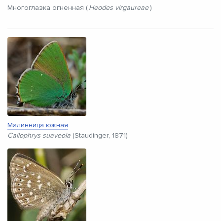
Многоглазка огненная (
Heodes virgaureae
)
Малинница южная
Callophrys suaveola
(Staudinger, 1871)