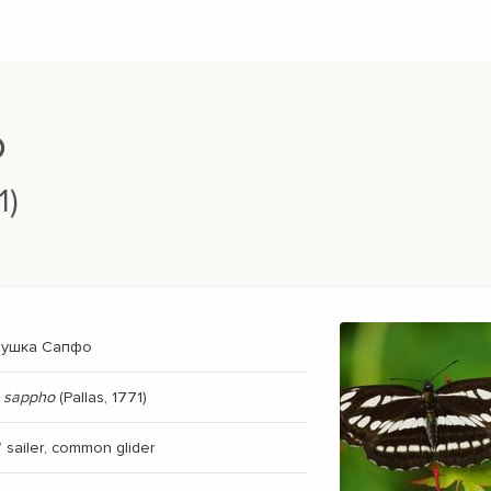
о
1)
рушка Сапфо
s sappho
(Pallas, 1771)
’ sailer, common glider