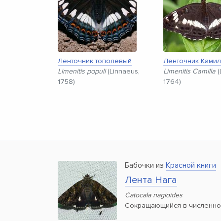
Ленточник тополевый
Ленточник Ками
Limenitis populi
(Linnaeus,
Limenitis Camilla
(
1758)
1764)
Бабочки из
Красной книги
Лента Нага
Catocala nagioides
Сокращающийся в численно