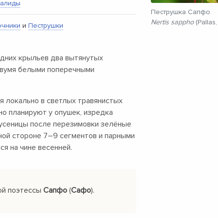
алиды
Пеструшка Сапфо
Nertis sappho
(Pallas,
очники
и
Пеструшки
едних крыльев два вытянутых
 двумя белыми поперечными
я локально в светлых травянистых
но планируют у опушек, изредка
Гусеницы после перезимовки зелёные
нной стороне
7–9
сегментов и парными
ся на чине весенней.
кой поэтессы
Сапфо
(
Сафо
).