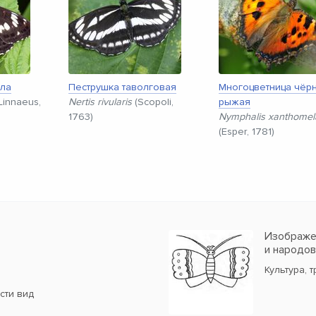
лла
Пеструшка таволговая
Многоцветница чёрн
Linnaeus,
Nertis rivularis
(Scopoli,
рыжая
1763)
Nymphalis xanthomel
(Esper, 1781)
Изображен
и народо
Культура, 
сти вид