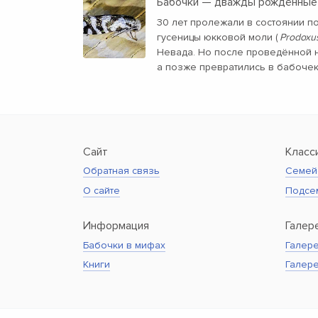
Бабочки — дважды рождённые
30 лет пролежали в состоянии п
гусеницы юкковой моли (
Prodoxus
Невада. Но после проведённой н
а позже превратились в бабочек
Сайт
Класс
Обратная связь
Семей
О сайте
Подсе
Информация
Галер
Бабочки в мифах
Галере
Книги
Галер