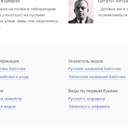
 в цифрах
Цитаты: Анту
окоя на полке в лаборатории
„
Должна же я с
 y-inversus
) из пустыни
познакомиться 
а улице зимы они окуклились,
.
ификация
Указатель видов
ства бабочек
Русские названия бабочек
мейства и рода
Латинские названия бабочек
еи
Виды по первым буквам
я семейств
Русского алфавита
ея видов
Латинского алфавита