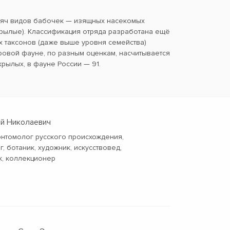
сяч видов бабочек — изящных насекомых
ылые). Классификация отряда разработана ещё
х таксонов (даже выше уровня семейства)
ровой фауне, по разным оценкам, насчитывается
крылых, в фауне России — 91.
ей Николаевич
энтомолог русского происхождения,
, ботаник, художник, искусствовед,
к, коллекционер