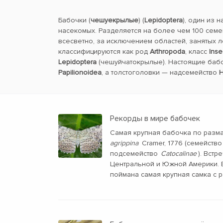
Бабочки (
чешуекрылые
) (
Lepidoptera
), один из 
насекомых. Разделяется на более чем 100 семе
всесветно, за исключением областей, занятых 
классифицируются как род
Arthropoda
, класс
Inse
Lepidoptera
(чешуйчатокрылые). Настоящие баб
Papilionoidea
, а толстоголовки — надсемейство
H
Рекорды в мире бабочек
Самая крупная бабочка по разм
agrippina
Cramer, 1776 (семейств
подсемейство
Catocalinae
). Встр
Центральной и Южной Америки. В
поймана самая крупная самка с р