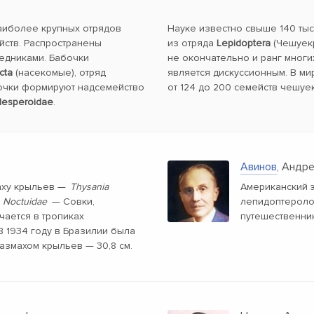
наиболее крупных отрядов
Науке известно свыше 140 ты
йств. Распространены
из отряда
Lepidoptera
(Чешуекр
ледниками. Бабочки
не окончательно и ранг многи
cta
(насекомые), отряд
является дискуссионным. В ми
очки формируют надсемейство
от 124 до 200 семейств чешуе
esperoidae
.
Авинов
, Андр
аху крыльев —
Thysania
Американский 
о
Noctuidae
— Совки,
лепидоптеролог
ечается в тропиках
путешественни
 1934 году в Бразилии была
азмахом крыльев — 30,8 см.