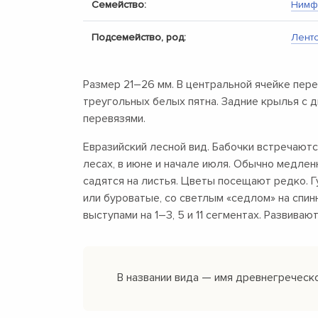
Семейство:
Нимф
Подсемейство, род:
Лент
Размер
21–26 мм.
В центральной ячейке пер
треугольных белых пятна. Задние крылья с
перевязями.
Евразийский лесной вид. Бабочки встречаютс
лесах, в июне и начале июля. Обычно медлен
садятся на листья. Цветы посещают редко. 
или буроватые, со светлым «седлом» на спи
выступами на
1–3,
5 и 11 сегментах. Развивают
В названии вида — имя древнегречес