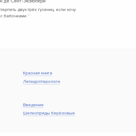
ан де Сент-Экзюпери
терпеть двух-трёх гусениц, если хочу
с бабочками.
“
Красная книга
Лепидоптерологи
Введение
Шелкопряды берёзовые