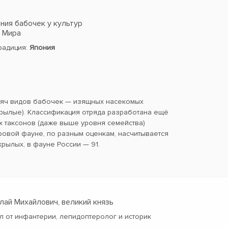
ия бабочек у культур
в Мира
традиция:
Япония
сяч видов бабочек — изящных насекомых
ылые). Классификация отряда разработана ещё
х таксонов (даже выше уровня семейства)
ровой фауне, по разным оценкам, насчитывается
крылых, в фауне России — 91.
олай Михайлович, великий князь
л от инфантерии, лепидоптеролог и историк