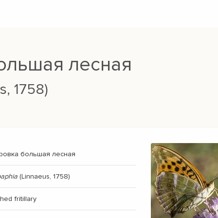
ольшая лесная
s, 1758)
ровка большая лесная
paphia
(Linnaeus, 1758)
ed fritillary