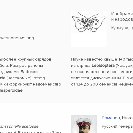
Изображен
и народо
Культура, 
счезновения вид
наиболее крупных отрядов
Науке известно свыше 140 ты
йств. Распространены
из отряда
Lepidoptera
(Чешуекр
ледниками. Бабочки
не окончательно и ранг многи
cta
(насекомые), отряд
является дискуссионным. В ми
очки формируют надсемейство
от 124 до 200 семейств чешуе
esperoidae
.
Романов
, Ник
anssoniella acetosae
Русский генера
алютки). Размах крыльев 2 мм.