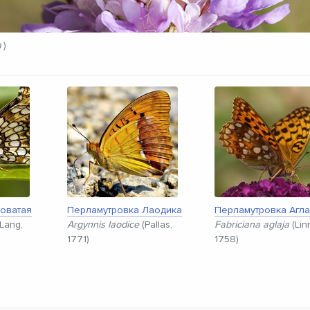
a
)
оватая
Перламутровка Лаодика
Перламутровка Агл
Lang,
Argynnis laodice
(Pallas,
Fabriciana aglaja
(Lin
1771)
1758)