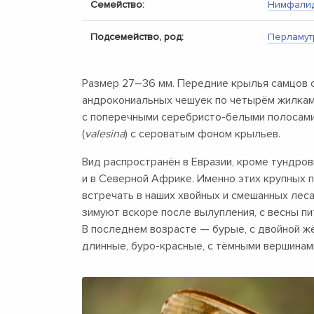
Семейство:
Нимфали
Подсемейство, род:
Перламут
Размер
27–36 мм.
Передние крылья самцов 
андрокониальных чешуек по четырём жилкам.
с поперечными серебристо-белыми полосами
(
valesina
) с сероватым фоном крыльев.
Вид распространён в Евразии, кроме тундров
и в Северной Африке. Именно этих крупных 
встречать в наших хвойных и смешанных леса
зимуют вскоре после вылупления, с весны пи
В последнем возрасте — бурые, с двойной жё
длинные, буро-красные, с тёмными вершинам