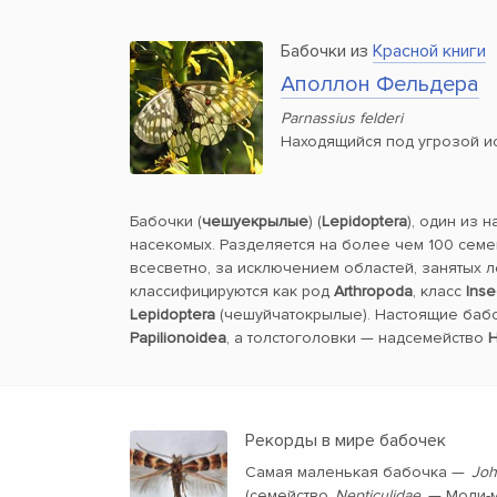
Бабочки из
Красной книги
Аполлон Фельдера
Parnassius felderi
Находящийся под угрозой и
Бабочки (
чешуекрылые
) (
Lepidoptera
), один из 
насекомых. Разделяется на более чем 100 семе
всесветно, за исключением областей, занятых 
классифицируются как род
Arthropoda
, класс
Inse
Lepidoptera
(чешуйчатокрылые). Настоящие баб
Papilionoidea
, а толстоголовки — надсемейство
H
Рекорды в мире бабочек
Самая маленькая бабочка —
Joh
(семейство
Nepticulidae
— Моли-м