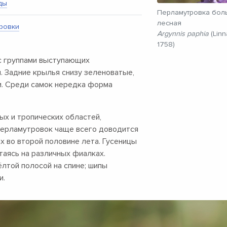
ды
Перламутровка бол
лесная
ровки
Argynnis paphia
(Linn
1758)
с группами выступающих
 Задние крылья снизу зеленоватые,
. Среди самок нередка форма
ых и тропических областей,
перламутровок чаще всего доводится
х во второй половине лета. Гусеницы
таясь на различных фиалках.
лтой полосой на спине; шипы
и.