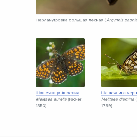
Перламутровка большая лесная (
Argynnis paphi
Шашечница Аврелия
Шашечница черн
Melitaea aurelia
(Nickerl,
Melitaea diamina
(
1850)
1789)