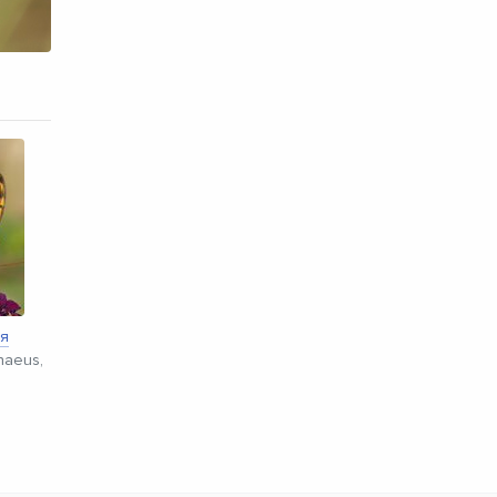
ая
naeus,