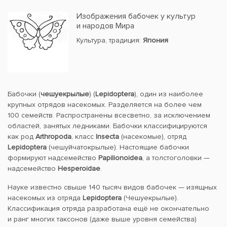
Изображения бабочек у культур
и народов Мира
Культура, традиция:
Япония
Бабочки (
чешуекрылые
) (
Lepidoptera
), один из наиболее
крупных отрядов насекомых. Разделяется на более чем
100 семейств. Распространены всесветно, за исключением
областей, занятых ледниками. Бабочки классифицируются
как род
Arthropoda
, класс
Insecta
(насекомые), отряд
Lepidoptera
(чешуйчатокрылые). Настоящие бабочки
формируют надсемейство
Papilionoidea
, а толстоголовки —
надсемейство
Hesperoidae
.
Науке известно свыше 140 тысяч видов бабочек — изящных
насекомых из отряда
Lepidoptera
(Чешуекрылые).
Классификация отряда разработана ещё не окончательно
и ранг многих таксонов (даже выше уровня семейства)