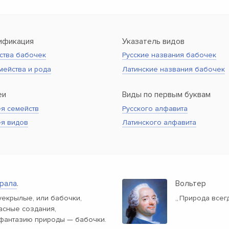
ификация
Указатель видов
ства бабочек
Русские названия бабочек
мейства и рода
Латинские названия бабочек
еи
Виды по первым буквам
я семейств
Русского алфавита
ея видов
Латинского алфавита
рала
.
Вольтер
екрылые, или бабочки,
„
Природа всег
расные создания,
фантазию природы — бабочки.