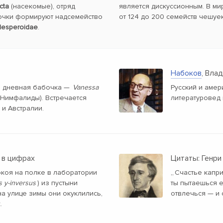
cta
(насекомые), отряд
является дискуссионным. В ми
очки формируют надсемейство
от 124 до 200 семейств чешуе
esperoidae
.
Набоков
, Вла
я дневная бабочка —
Vanessa
Русский и амер
 Нимфалиды). Встречается
литературовед 
 и Австралии.
 в цифрах
Цитаты: Генри
окоя на полке в лаборатории
„
Счастье капри
 y-inversus
) из пустыни
ты пытаешься е
а улице зимы они окуклились,
отвлечься — и 
.