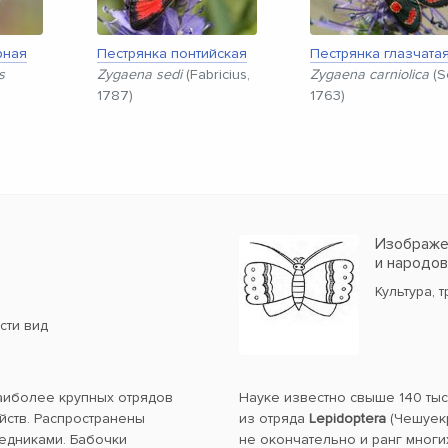
рная
Пестрянка понтийская
Пестрянка глазчата
s
Zygaena sedi
(Fabricius,
Zygaena carniolica
(S
1787)
1763)
Изображен
и народо
Культура, 
сти вид
наиболее крупных отрядов
Науке известно свыше 140 ты
йств. Распространены
из отряда
Lepidoptera
(Чешуекр
ледниками. Бабочки
не окончательно и ранг многи