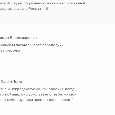
ровой фауне, по разным оценкам, насчитывается
крылых, в фауне России — 91.
димир Владимирович
иканский писатель, поэт, переводчик,
и энтомолог
 Дэвид Торо
зно и непредсказуемо, как бабочка: когда
го поймать, оно ускользает от тебя, но стоит
оно само опустится прямо в твои ладони.
“