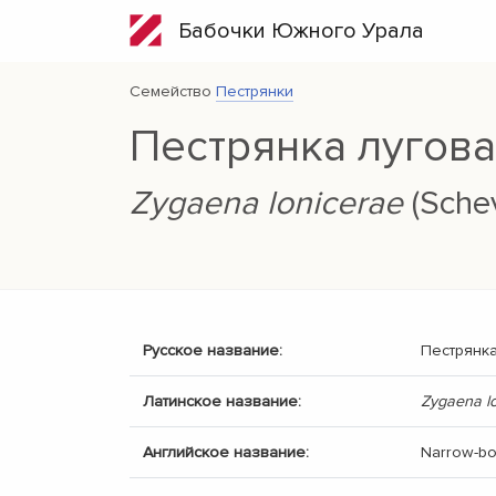
Бабочки Южного Урала
Семейство
Пестрянки
Пестрянка лугов
Zygaena lonicerae
(Schev
Русское название:
Пестрянка
Латинское название:
Zygaena l
Английское название:
Narrow-bo