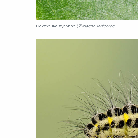
Пестрянка луговая (
Zygaena lonicerae
)