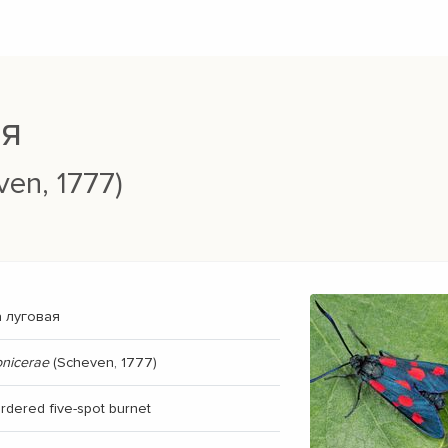
ая
en, 1777)
 луговая
onicerae
(Scheven, 1777)
rdered five-spot burnet