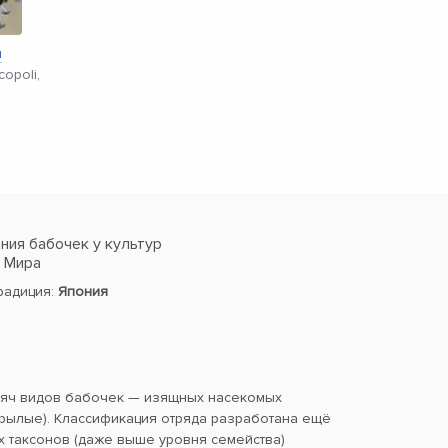
я
copoli,
ия бабочек у культур
в Мира
традиция:
Япония
сяч видов бабочек — изящных насекомых
ылые). Классификация отряда разработана ещё
х таксонов (даже выше уровня семейства)