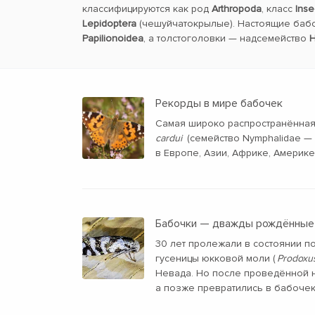
классифицируются как род
Arthropoda
, класс
Inse
Lepidoptera
(чешуйчатокрылые). Настоящие баб
Papilionoidea
, а толстоголовки — надсемейство
H
Рекорды в мире бабочек
Самая широко распространённа
cardui
(семейство Nymphalidae —
в Европе, Азии, Африке, Америке
Бабочки — дважды рождённые
30 лет пролежали в состоянии п
гусеницы юкковой моли (
Prodoxus
Невада. Но после проведённой н
а позже превратились в бабочек