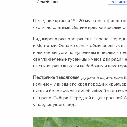
Семейство:
Пестрянк
Передние крылья
16–20 мм,
темно-фиолетовы
частично слитыми. Задние крылья красные с 
Вид широко распространён в Европе, Передн
и Монголии. Одна из самых обыкновенных на
и начале августа по луговинам в лесных и л
светло-зелёные гусеницы имеют два ряда ч
на спине; развиваются на бобовых и некотор
Пестрянка таволговая
[
Zygaena filipendulae
(
наличием у внешнего края передних крыльев
пятна и более узкой тёмной каймой задних 
в Европе, Сибири, Передней и Центральной А
у предыдущего вида.