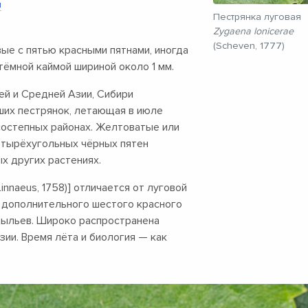
и
Пестрянка луговая
Zygaena lonicerae
(Scheven, 1777)
е с пятью красными пятнами, иногда
тёмной каймой шириной около 1 мм.
ей и Средней Азии, Сибири
ших пестрянок, летающая в июле
есостепных районах. Желтоватые или
етырёхугольных чёрных пятен
ых других растениях.
Linnaeus, 1758)] отличается от луговой
 дополнительного шестого красного
крыльев. Широко распространена
зии. Время лёта и биология — как