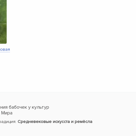
мовая
ия бабочек у культур
в Мира
традиция:
Средневековые искусста и ремёсла