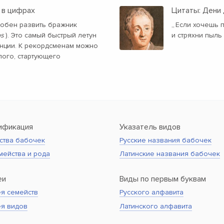
 в цифрах
Цитаты: Дени
особен развить бражник
„
Если хочешь п
os
). Это самый быстрый летун
и стряхни пыль
нции. К рекордсменам можно
лого, стартующего
ификация
Указатель видов
ства бабочек
Русские названия бабочек
мейства и рода
Латинские названия бабочек
еи
Виды по первым буквам
я семейств
Русского алфавита
ея видов
Латинского алфавита