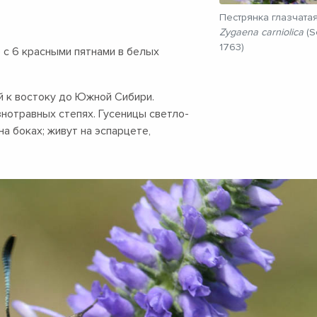
Пестрянка глазчата
Zygaena carniolica
(S
1763)
с 6 красными пятнами в белых
й к востоку до Южной Сибири.
нотравных степях. Гусеницы светло-
а боках; живут на эспарцете,