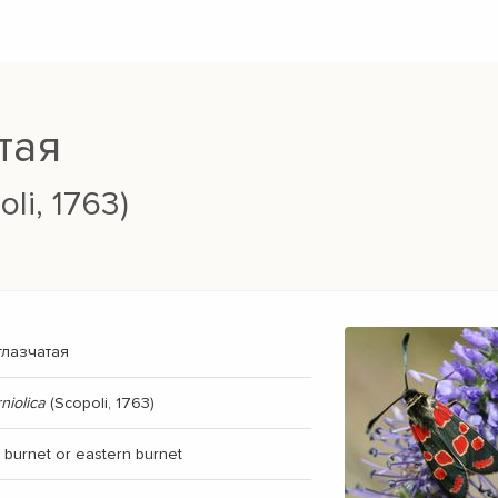
тая
li, 1763)
глазчатая
niolica
(Scopoli, 1763)
 burnet or eastern burnet