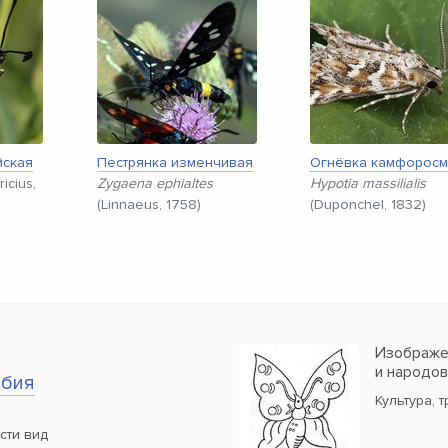
йская
Пестрянка изменчивая
Огнёвка камфорос
icius,
Zygaena ephialtes
Hypotia massilialis
(Linnaeus, 1758)
(Duponchel, 1832)
Изображен
и народо
обия
Культура, 
сти вид