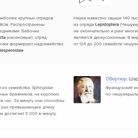
наиболее крупных отрядов
Науке известно свыше 140 ты
йств. Распространены
из отряда
Lepidoptera
(Чешуекр
ледниками. Бабочки
не окончательно и ранг многи
cta
(насекомые), отряд
является дискуссионным. В ми
очки формируют надсемейство
от 124 до 200 семейств чешуе
esperoidae
.
Обертюр
, Ша
 из семейства
Sphingidae
Французский э
пных бражников, на коротких
по чешуекрыл
 в час. За минуту они способны
яч раз превышающее длину
и достигает 5 000 в минуту.