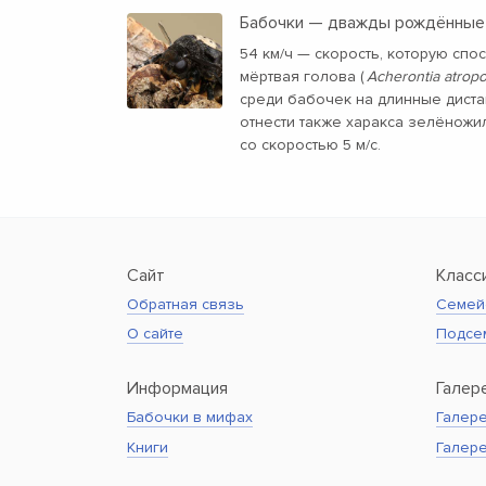
Бабочки — дважды рождённые
54 км/ч — скорость, которую сп
мёртвая голова (
Acherontia atrop
среди бабочек на длинные диста
отнести также харакса зелёножи
со скоростью 5 м/с.
Сайт
Класс
Обратная связь
Семей
О сайте
Подсе
Информация
Галер
Бабочки в мифах
Галере
Книги
Галер