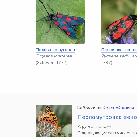
Пестрянка луговая
Пестрянка понти
Zygaena lonicerae
Zygaena sedi
(Fabr
(Scheven, 1777)
1787)
Бабочки из
Красной книги
Перламутровка зен
Argynnis zenobia
Сокращающийся в численно