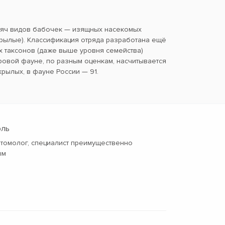
сяч видов бабочек — изящных насекомых
ылые). Классификация отряда разработана ещё
х таксонов (даже выше уровня семейства)
ровой фауне, по разным оценкам, насчитывается
крылых, в фауне России — 91.
рль
нтомолог, специалист преимущественно
ым