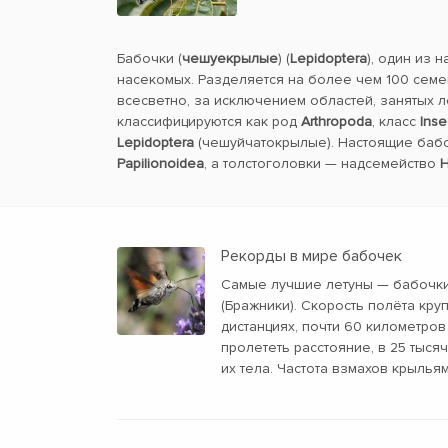
Бабочки (
чешуекрылые
) (
Lepidoptera
), один из 
насекомых. Разделяется на более чем 100 семе
всесветно, за исключением областей, занятых 
классифицируются как род
Arthropoda
, класс
Inse
Lepidoptera
(чешуйчатокрылые). Настоящие баб
Papilionoidea
, а толстоголовки — надсемейство
H
Рекорды в мире бабочек
Самые лучшие летуны — бабочки
(Бражники). Скорость полёта кру
дистанциях, почти 60 километров
пролететь расстояние, в 25 тыс
их тела. Частота взмахов крыльям