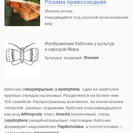
Розама превосходная
Rosama ornata
Находящийся под угрозой исчезновения
вид
Изображения бабочек у культур
и народов Мира
Культура, традиция:
Япония
Бабочки (
чешуекрылые
) (
Lepidoptera
), один из наиболее
крупных отрядов насекомых. Разделяется на более чем
100 семейств. Распространены всесветно, за исключением
областей, занятых ледниками. Бабочки классифицируются
как род
Arthropoda
, класс
Insecta
(насекомые), отряд
Lepidoptera
(чешуйчатокрылые). Настоящие бабочки
формируют надсемейство
Papilionoidea
, а толстоголовки —
надсемейство
Hesperoidae
.