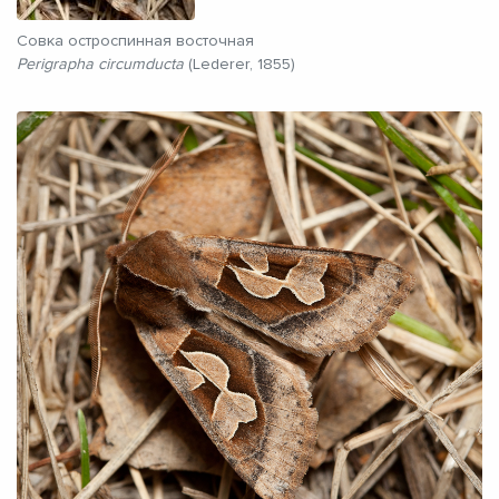
Совка остроспинная восточная
Perigrapha circumducta
(Lederer, 1855)