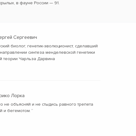
крылых, в фауне России — 91.
Сергей Сергеевич
тский биолог, генетик-эволюционист, сделавший
 направлении синтеза менделевской генетики
й теории Чарльза Дарвина
рико Лорка
о не объясняй и не стыдись равного трепета
й и бегемотом.
“