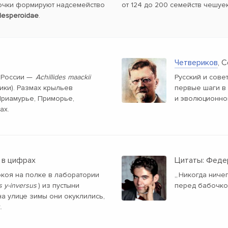
очки формируют надсемейство
от 124 до 200 семейств чешуе
esperoidae
.
Четвериков
, 
 России —
Achillides maackii
Русский и сове
ки). Размах крыльев
первые шаги в
 Приамурье, Приморье,
и эволюционно
ах.
 в цифрах
Цитаты: Феде
окоя на полке в лаборатории
„
Никогда ничег
 y-inversus
) из пустыни
перед бабочко
а улице зимы они окуклились,
.