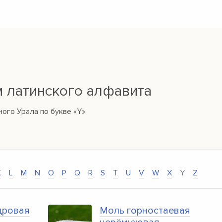
м латинского алфавита
ого Урала по букве «Y»
K
L
M
N
O
P
Q
R
S
T
U
V
W
X
Y
Z
дровая
Моль горностаевая