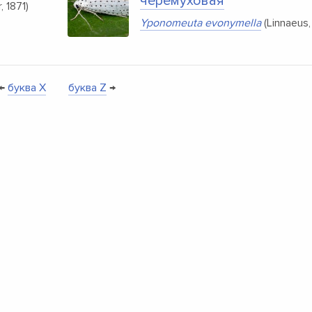
черёмуховая
, 1871)
Yponomeuta evonymella
(Linnaeus,
←
буква X
буква Z
→