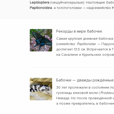
Lepidoptera
(чешуйчатокрылые). Настоящие баб
Papilionoidea
, а толстоголовки — надсемейство
H
Рекорды в мире бабочек
Самая крупная дневная бабочка
(семейство
Papilionidae
— Парусни
достигает 13,5 см. Встречается в
на Сахалине и Курильских остров
Бабочки — дважды рождённые
30 лет пролежали в состоянии п
гусеницы юкковой моли (
Prodoxus
Невада. Но после проведённой н
а позже превратились в бабочек