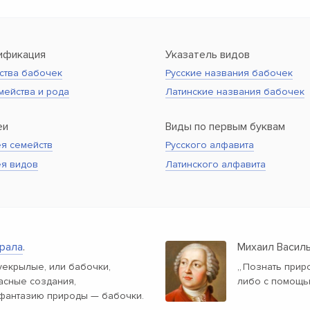
ификация
Указатель видов
ства бабочек
Русские названия бабочек
мейства и рода
Латинские названия бабочек
еи
Виды по первым буквам
я семейств
Русского алфавита
ея видов
Латинского алфавита
рала
.
Михаил Васил
екрылые, или бабочки,
„
Познать прир
расные создания,
либо с помощь
фантазию природы — бабочки.