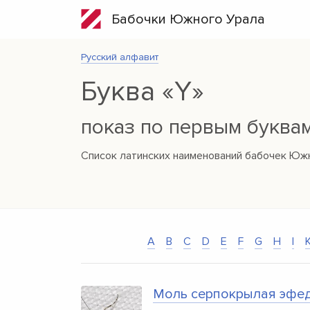
Бабочки Южного Урала
Русский алфавит
Буква «Y»
показ по первым буква
Список латинских наименований бабочек Южн
A
B
C
D
E
F
G
H
I
Моль серпокрылая эфе