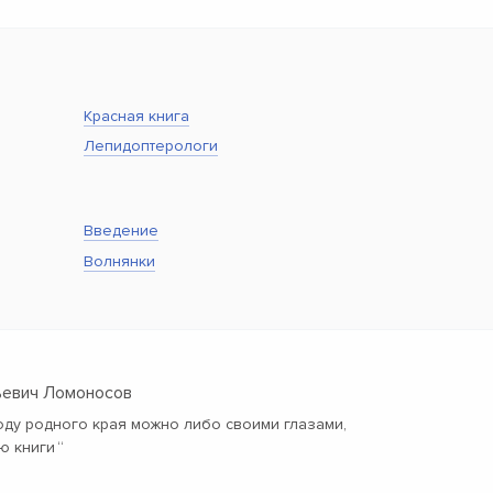
Красная книга
Лепидоптерологи
Введение
Волнянки
ьевич Ломоносов
оду родного края можно либо своими глазами,
ю книги
“