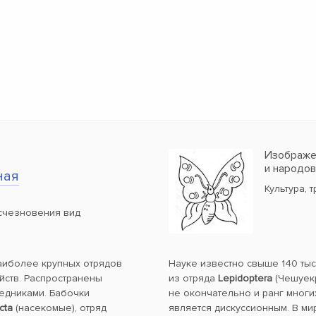
Изображен
и народо
ная
Культура, 
счезновения вид
наиболее крупных отрядов
Науке известно свыше 140 ты
йств. Распространены
из отряда
Lepidoptera
(Чешуекр
ледниками. Бабочки
не окончательно и ранг многи
cta
(насекомые), отряд
является дискуссионным. В ми