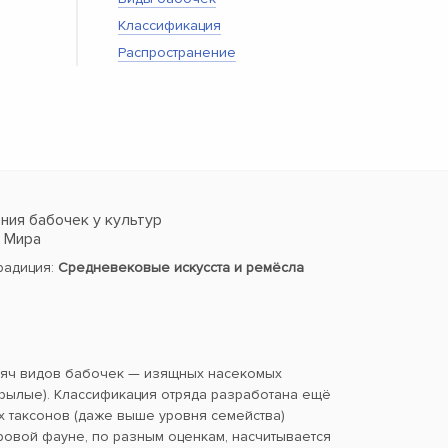
Классификация
Распространение
ия бабочек у культур
в Мира
традиция:
Средневековые искусста и ремёсла
сяч видов бабочек — изящных насекомых
ылые). Классификация отряда разработана ещё
х таксонов (даже выше уровня семейства)
ровой фауне, по разным оценкам, насчитывается