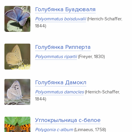
Голубянка Буадюваля
Polyommatus boisduvalii
(Herrich-Schaffer,
1844)
Голубянка Рипперта
Polyommatus ripartii
(Freyer, 1830)
Голубянка Дамокл
Polyommatus damocles
(Herrich-Schaffer,
1844)
Углокрыльница
c-белое
Polygonia c-album
(Linnaeus, 1758)