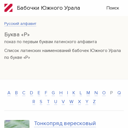
Бабочки Южного Урала
Поиск
Русский алфавит
Буква «P»
показ по первым буквам латинского алфавита
Список латинских наименований бабочек Южного Урала
по букве «P»
A
B
C
D
E
F
G
H
I
K
L
M
N
O
P
Q
R
S
T
U
V
W
X
Y
Z
Тонкопряд вересковый