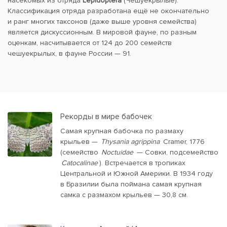
насекомых из отряда
Lepidoptera
(Чешуекрылые).
Классификация отряда разработана ещё не окончательно
и ранг многих таксонов (даже выше уровня семейства)
является дискуссионным. В мировой фауне, по разным
оценкам, насчитывается от 124 до 200 семейств
чешуекрылых, в фауне России — 91.
Рекорды в мире бабочек
Самая крупная бабочка по размаху
крыльев —
Thysania agrippina
Cramer, 1776
(семейство
Noctuidae
— Совки, подсемейство
Catocalinae
). Встречается в тропиках
Центральной и Южной Америки. В 1934 году
в Бразилии была поймана самая крупная
самка с размахом крыльев — 30,8 см.