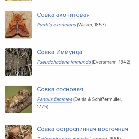
Совка аконитовая
Pyrrhia exprimens
(Walker, 1857)
Совка Иммунда
Pseudohadena immunda
(Eversmann, 1842)
Совка сосновая
Panolis flammea
(Denis & Schiffermuller,
1775)
Совка остроспинная восточная
Perigrapha circumducta
(Lederer, 1855)