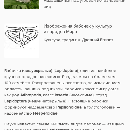
Находящийся под угрозой исчезновения
вид
Изображения бабочек у культур
и народов Мира
Культура, традиция:
Древний Египет
Бабочки (
чешуекрылые
) (
Lepidoptera
), один из наиболее
крупных отрядов насекомых. Разделяется на более чем
100 семейств. Распространены всесветно, за исключением
областей, занятых ледниками. Бабочки классифицируются
как род
Arthropoda
, класс
Insecta
(насекомые), отряд
Lepidoptera
(чешуйчатокрылые). Настоящие бабочки
формируют надсемейство
Papilionoidea
, а толстоголовки —
надсемейство
Hesperoidae
.
Науке известно свыше 140 тысяч видов бабочек — изящных