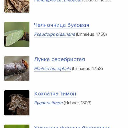
Челночница буковая
Pseudoips prasinana
(Linnaeus, 1758)
Лунка серебристая
Phalera bucephala
(Linnaeus, 1758)
Хохлатка Тимон
Pygaera timon
(Hubner, 1803)
Хохлатка феозия берёзовая