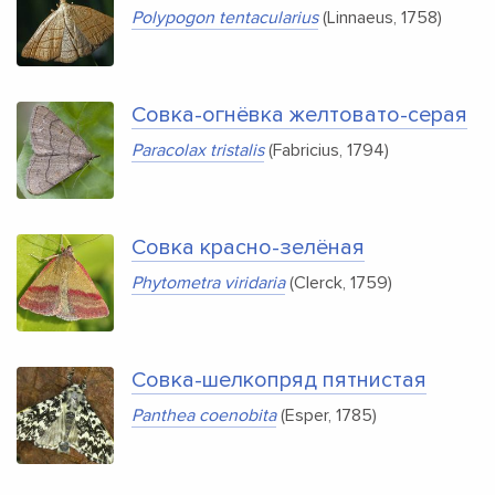
Polypogon tentacularius
(Linnaeus, 1758)
Совка-огнёвка желтовато-серая
Paracolax tristalis
(Fabricius, 1794)
Совка красно-зелёная
Phytometra viridaria
(Clerck, 1759)
Совка-шелкопряд пятнистая
Panthea coenobita
(Esper, 1785)