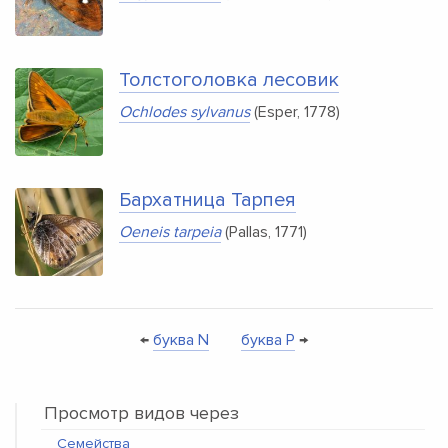
Толстоголовка лесовик
Ochlodes sylvanus
(Esper, 1778)
Бархатница Тарпея
Oeneis tarpeia
(Pallas, 1771)
←
буква N
буква P
→
Просмотр видов через
Семейства