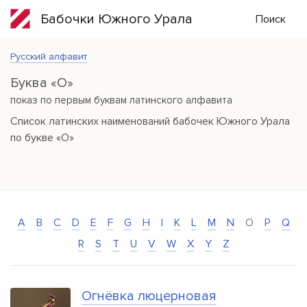
Бабочки Южного Урала
Поиск
Русский алфавит
Буква «O»
показ по первым буквам латинского алфавита
Список латинских наименований бабочек Южного Урала
по букве «O»
A
B
C
D
E
F
G
H
I
K
L
M
N
O
P
Q
R
S
T
U
V
W
X
Y
Z
Огнёвка люцерновая