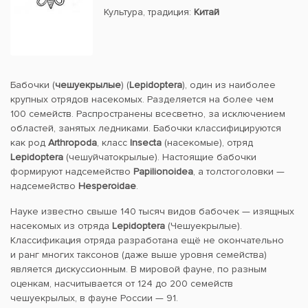
Культура, традиция:
Китай
Бабочки (
чешуекрылые
) (
Lepidoptera
), один из наиболее
крупных отрядов насекомых. Разделяется на более чем
100 семейств. Распространены всесветно, за исключением
областей, занятых ледниками. Бабочки классифицируются
как род
Arthropoda
, класс
Insecta
(насекомые), отряд
Lepidoptera
(чешуйчатокрылые). Настоящие бабочки
формируют надсемейство
Papilionoidea
, а толстоголовки —
надсемейство
Hesperoidae
.
Науке известно свыше 140 тысяч видов бабочек — изящных
насекомых из отряда
Lepidoptera
(Чешуекрылые).
Классификация отряда разработана ещё не окончательно
и ранг многих таксонов (даже выше уровня семейства)
является дискуссионным. В мировой фауне, по разным
оценкам, насчитывается от 124 до 200 семейств
чешуекрылых, в фауне России — 91.