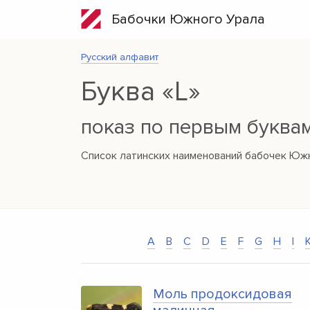
Бабочки Южного Урала
Русский алфавит
Буква «L»
показ по первым буква
Список латинских наименований бабочек Южн
A
B
C
D
E
F
G
H
I
Моль продоксидовая