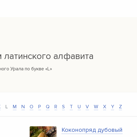
м латинского алфавита
ого Урала по букве «L»
K
L
M
N
O
P
Q
R
S
T
U
V
W
X
Y
Z
Коконопряд дубовый