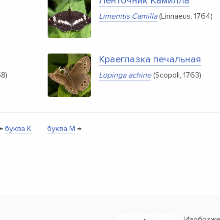
Ленточник Камилла
Limenitis Camilla
(Linnaeus, 1764)
Краеглазка печальная
58)
Lopinga achine
(Scopoli, 1763)
←
буква K
буква M
→
Изображен