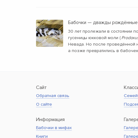
Бабочки — дважды рождённые
30 лет пролежали в состоянии п
гусеницы юкковой моли (
Prodoxus
Невада. Но после проведённой н
а позже превратились в бабочек
Сайт
Класс
Обратная связь
Семей
О сайте
Подсе
Информация
Галер
Бабочки в мифах
Галере
Книги
Галер