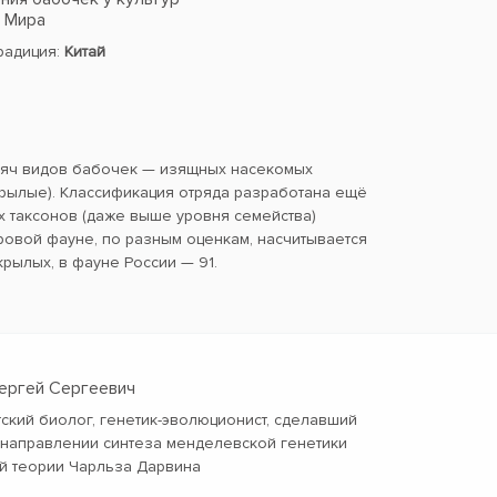
в Мира
традиция:
Китай
сяч видов бабочек — изящных насекомых
ылые). Классификация отряда разработана ещё
х таксонов (даже выше уровня семейства)
ровой фауне, по разным оценкам, насчитывается
крылых, в фауне России — 91.
Сергей Сергеевич
тский биолог, генетик-эволюционист, сделавший
 направлении синтеза менделевской генетики
й теории Чарльза Дарвина