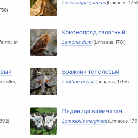
Lasiocampa quercus
(Linnaeus, 1758
758)
Коконопряд салатный
ermuller,
Lemonia dumi
(Linnaeus, 1761)
овый
Бражник тополевый
rmuller,
Laothoe populi
(Linnaeus, 1758)
Пяденица каёмчатая
1892)
Lomaspilis marginata
(Linnaeus, 175