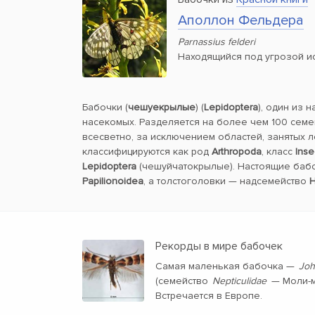
Аполлон Фельдера
Parnassius felderi
Находящийся под угрозой и
Бабочки (
чешуекрылые
) (
Lepidoptera
), один из 
насекомых. Разделяется на более чем 100 семе
всесветно, за исключением областей, занятых 
классифицируются как род
Arthropoda
, класс
Inse
Lepidoptera
(чешуйчатокрылые). Настоящие баб
Papilionoidea
, а толстоголовки — надсемейство
H
Рекорды в мире бабочек
Самая маленькая бабочка —
Joh
(семейство
Nepticulidae
— Моли-м
Встречается в Европе.