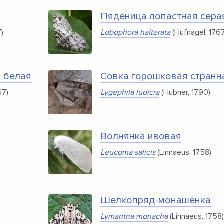
Пяденица лопастная сера
)
Lobophora halterata
(Hufnagel, 1767
 белая
Совка горошковая странн
67)
Lygephila ludicra
(Hubner, 1790)
Волнянка ивовая
Leucoma salicis
(Linnaeus, 1758)
Шелкопряд-монашенка
Lymantria monacha
(Linnaeus, 1758)