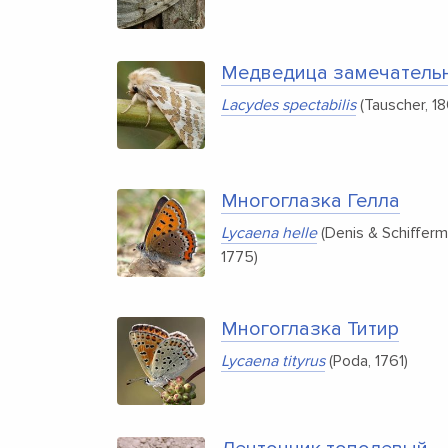
Медведица замечатель
Lacydes spectabilis
(Tauscher, 1
Многоглазка Гелла
Lycaena helle
(Denis & Schiffermu
1775)
Многоглазка Титир
Lycaena tityrus
(Poda, 1761)