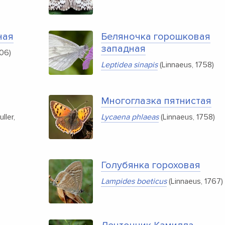
ная
Беляночка горошковая
западная
806)
Leptidea sinapis
(Linnaeus, 1758)
Многоглазка пятнистая
ller,
Lycaena phlaeas
(Linnaeus, 1758)
Голубянка гороховая
Lampides boeticus
(Linnaeus, 1767)