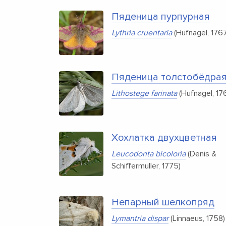
Пяденица пурпурная
Lythria cruentaria
(Hufnagel, 1767
Пяденица толстобёдрая
Lithostege farinata
(Hufnagel, 17
Хохлатка двухцветная
Leucodonta bicoloria
(Denis &
Schiffermuller, 1775)
Непарный шелкопряд
Lymantria dispar
(Linnaeus, 1758)