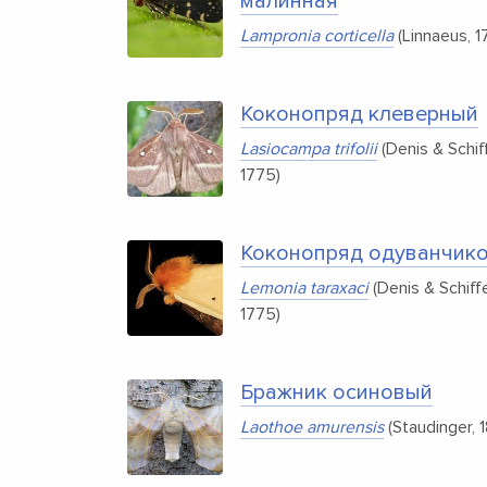
малинная
Lampronia corticella
(Linnaeus, 1
Коконопряд клеверный
Lasiocampa trifolii
(Denis & Schiff
1775)
Коконопряд одуванчик
Lemonia taraxaci
(Denis & Schiffe
1775)
Бражник осиновый
Laothoe amurensis
(Staudinger, 