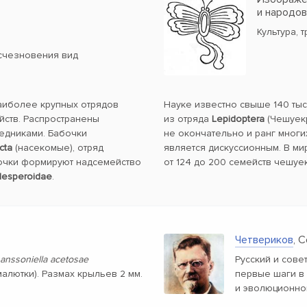
и народо
Культура, 
счезновения вид
наиболее крупных отрядов
Науке известно свыше 140 ты
йств. Распространены
из отряда
Lepidoptera
(Чешуекр
ледниками. Бабочки
не окончательно и ранг многи
cta
(насекомые), отряд
является дискуссионным. В ми
очки формируют надсемейство
от 124 до 200 семейств чешуе
esperoidae
.
Четвериков
, 
anssoniella acetosae
Русский и сове
алютки). Размах крыльев 2 мм.
первые шаги в
и эволюционно