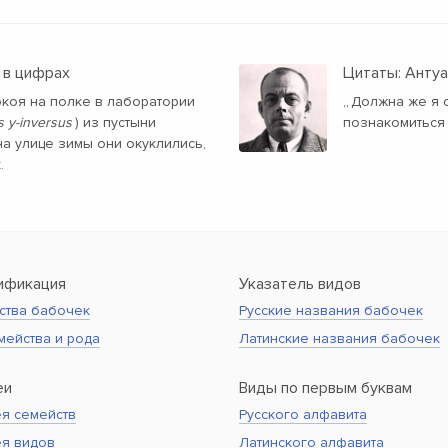
 в цифрах
Цитаты: Анту
окоя на полке в лаборатории
„
Должна же я с
 y-inversus
) из пустыни
познакомиться 
а улице зимы они окуклились,
.
ификация
Указатель видов
ства бабочек
Русские названия бабочек
мейства и рода
Латинские названия бабочек
еи
Виды по первым буквам
я семейств
Русского алфавита
ея видов
Латинского алфавита