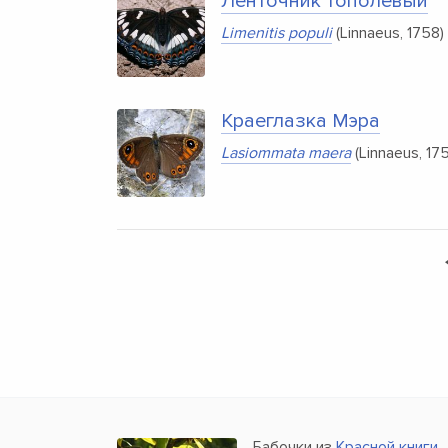
Ленточник тополевый
Limenitis populi
(Linnaeus, 1758)
Краеглазка Мэра
Lasiommata maera
(Linnaeus, 17
Бабочки из
Красной книги